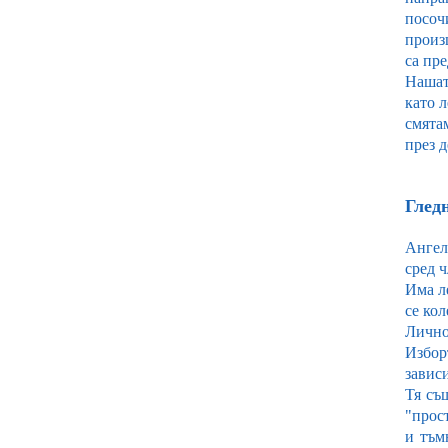
посоч
произ
са пр
Нашат
като л
смятам
през д
Гледн
Ангел
сред ч
Има л
се ко
Лично
Избор
завис
Тя съ
"прос
и тъм