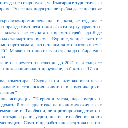
стоя да не се пропуска, че България е туристическа
реме. Тя все пак подчерта, че трябва да се преценят
търговско-промишлена палата, каза, че отдавна е
а поражда само негативни ефекти върху здравето и
а палата е, че смяната на времето трябва да бъде
ъм стандартното време... Вярно е, че през лятото е
ъмно през зимата, ако оставим лятото часово време.
 ЕС. Малко хаотично е всяка страна да избира една
ва.
ване на времето за решение до 2021 г., и също се
стинско национално проучване, тъй като с 17 хил.
ва, коментира: "Смущава ни възможността всяка
ъркване в стопанския живот и в комуникацията.
позиция."
нална асоциация "Етерични масла, парфюмерия и
 думите й от гледна точка на икономическия ефект
земеделието. Тя обясни, че в розопроизводството и
 извършва рано сутрин, но това е особеност, която
еленчуците. Самото преработване след това на този