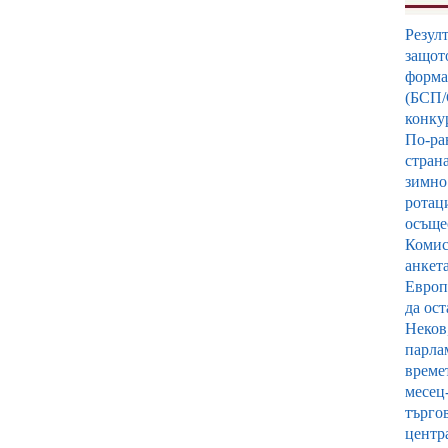
Резулт
защото
форма
(БСП/
конкур
По-ран
стран
зимно
ротац
осъщес
Комис
анкет
Европ
да ост
Неков
парлам
време
месец
търго
центр