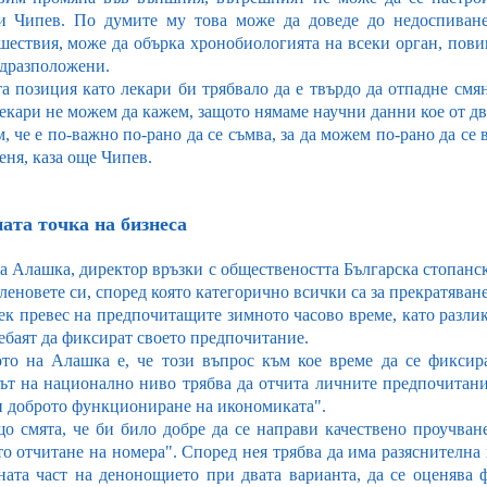
и Чипев. По думите му това може да доведе до недоспиван
шествия, може да обърка хронобиологията на всеки орган, пови
едразположени.
а позиция като лекари би трябвало да е твърдо да отпадне смян
екари не можем да кажем, защото нямаме научни данни кое от две
, че е по-важно по-рано да се съмва, за да можем по-рано да с
еня, каза още Чипев.
ата точка на бизнеса
а Алашка, директор връзки с обществеността Българска стопанска
леновете си, според която категорично всички са за прекратяване
ек превес на предпочитащите зимното часово време, като разлик
лебаят да фиксират своето предпочитание.
то на Алашка е, че този въпрос към кое време да се фиксир
ът на национално ниво трябва да отчита личните предпочитания 
и доброто функциониране на икономиката".
що смята, че би било добре да се направи качествено проучван
то отчитане на номера". Според нея трябва да има разяснителна 
ната част на денонощието при двата варианта, да се оценява 