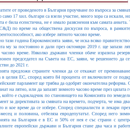
атите от проведеното в България проучване по въпроса за смянат
 само 17 хил. българи са взели участие, много хора са искали, н
та е била есеистична, не е имало разяснения към самата анкета
С&Д) по време на обществена дискусия по въпроса, в рамките 
ентоспособност, ако избере лятното часово време.
о тази година Еврокомисията заяви, че иска всяко правителство
ата му за постоянно и дали през октомври 2019 г. ще запази л
 часово време. Няколко държави членки обаче изразиха резер
ионен председател на Съвета на ЕС, заяви, че решението да с
тви до 2021 г.
ията предложи страните членки да се откажат от преминаване
а в целия ЕС, според която 84 процента от включилите се подкр
ейският парламент ще трябва да одобрят окончателна реформа. С
анат на лятно, или да запазят зимното часово време през цялата 
, който е съдокладчик по становището на Комисията по земедел
ент за директивата за смяната на времето, подчерта, че има дв
то и кое време да се избере. Според специалисти и лекари през
-месец и половина, отбеляза евродепутатът. Според него зим
вията на България е в ЕС и 50% от нея е със страни с центр
алните европейски държави и България стане два часа и работн