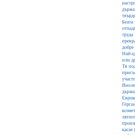
настро
държав
твърд
Беата
отпад
труда
прекра
добре 
Най-ц
или др
Тя по
присъ
участ
Виоли
държа
Евроко
Герга
козме
лятно
произ
касае