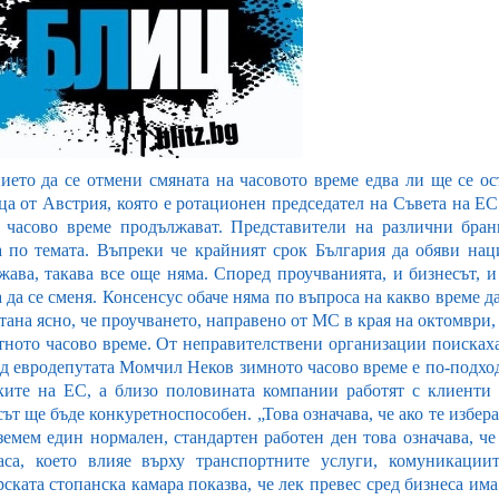
ието да се отмени смяната на часовото време едва ли ще се о
ца от Австрия, която е ротационен председател на Съвета на ЕС.
 часово време продължават. Представители на различни бран
а по темата. Въпреки че крайният срок България да обяви нац
жава, такава все още няма. Според проучванията, и бизнесът, и
 да се сменя. Консенсус обаче няма по въпроса на какво време да
тана ясно, че проучването, направено от МС в края на октомври,
ятното часово време. От неправителствени организации поисках
д евродепутата Момчил Неков зимното часово време е по-подход
ките на ЕС, а близо половината компании работят с клиенти
ът ще бъде конкуретноспособен. „Това означава, че ако те избера
земем един нормален, стандартен работен ден това означава, че
аса, което влияе върху транспортните услуги, комуникациит
рската стопанска камара показва, че лек превес сред бизнеса им