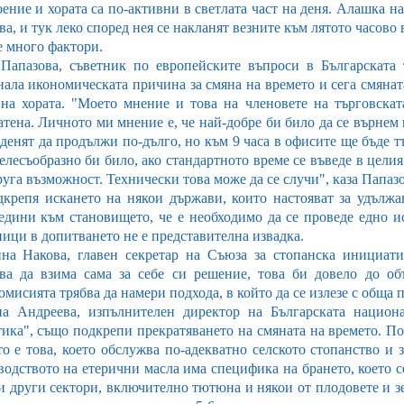
ение и хората са по-активни в светлата част на деня. Алашка на
а, и тук леко според нея се накланят везните към лятото часово в
е много фактори.
 Папазова, съветник по европейските въпроси в Българската 
нала икономическата причина за смяна на времето и сега смянат
 на хората. "Моето мнение и това на членовете на търговскат
тена. Личното ми мнение е, че най-добре би било да се върнем к
денят да продължи по-дълго, но към 9 часа в офисите ще бъде т
елесъобразно би било, ако стандартното време се въведе в целия
уга възможност. Технически това може да се случи", каза Папазо
дкрепя искането на някои държави, които настояват за удължа
едини към становището, че е необходимо да се проведе едно и
ници в допитването не е представителна извадка.
на Накова, главен секретар на Съюза за стопанска инициати
ва да взима сама за себе си решение, това би довело до об
мисията трябва да намери подхода, в който да се излезе с обща 
на Андреева, изпълнителен директор на Българската нацио
тика", също подкрепи прекратяването на смяната на времето. По
то е това, което обслужва по-адекватно селското стопанство и 
водството на етерични масла има специфика на брането, което се
 и други сектори, включително тютюна и някои от плодовете и з