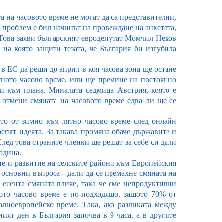
а на часовото време не могат да са представителни,
о проблем е бил начинът на провеждане на анкетата,
. Това заяви българският евродепутат Момчил Неков
на която защити тезата, че България би изгубила
 в ЕС да реши до април в коя часова зона ще остане
ятното часово време, или ще премине на постоянно
ви към плана. Миналата седмица Австрия, която е
е отмени смяната на часовото време едва ли ще се
то от зимно към лятно часово време след онлайн
епят идеята. За такава промяна обаче държавите и
лед това страните членки ще решат за себе си дали
година.
ие и развитие на селските райони към Европейския
а основни въпроса - дали да се премахне смяната на
 есента смяната влияе, така че сме непродуктивни
ното часово време е по-подходящо, защото 70% от
алноевропейско време. Така, ако разликата между
ият ден в България започва в 9 часа, а в другите