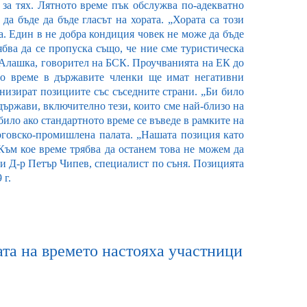
 за тях. Лятното време пък обслужва по-адекватно
да бъде да бъде гласът на хората. „Хората са този
. Eдин в не добра кондиция човек не може да бъде
ябва да се пропуска също, че ние сме туристическа
 Алашка, говорител на БСК. Проучванията на ЕК до
то време в държавите членки ще имат негативни
онизират позициите със съседните страни. „Би било
ържави, включително тези, които сме най-близо на
ило ако стандартното време се въведе в рамките на
ърговско-промишлена палата. „Нашата позиция като
 Към кое време трябва да останем това не можем да
ни Д-р Петър Чипев, специалист по съня. Позицията
 г.
ата на времето настояха участници