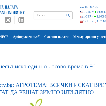
към 06.08.2026 г.
1 USD =
0.86640
1 GBP =
1.16680
1 CHF =
1.07000
®
®
НЕС
Арбитражен съд
Смесени палати
Международни участ
несът иска единно часово време в ЕС
otv.bg: АГРОТЕМА: ВСИЧКИ ИСКАТ ВР
ГАТ ДА РЕШАТ ЗИМНО ИЛИ ЛЯТНО