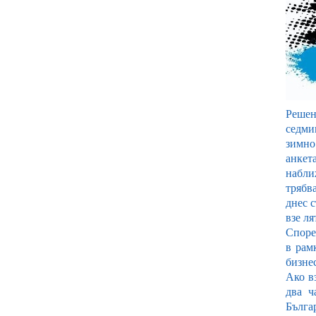
Решен
седми
зимно
анкет
набли
трябва
днес с
взе л
Споре
в рам
бизнес
Ако в
два ч
Бълга