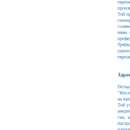
европ
произ
Той пр
синхо
голям
няма 
префе
Трябв
едини
еврод
Здра
Петър
"Инсп
на вре
Той у
амери
сън, 
настр
напра