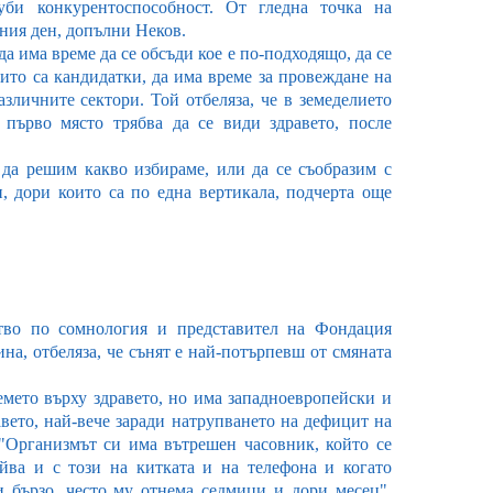
уби конкурентоспособност. От гледна точка на
тния ден, допълни Неков.
да има време да се обсъди кое е по-подходящо, да се
ито са кандидатки, да има време за провеждане на
зличните сектори. Той отбеляза, че в земеделието
първо място трябва да се види здравето, после
 да решим какво избираме, или да се съобразим с
, дори които са по една вертикала, подчерта още
ство по сомнология и представител на Фондация
а, отбеляза, че сънят е най-потърпевш от смяната
емето върху здравето, но има западноевропейски и
вето, най-вече заради натрупването на дефицит на
 "Организмът си има вътрешен часовник, който се
йва и с този на китката и на телефона и когато
 бързо, често му отнема седмици и дори месец",