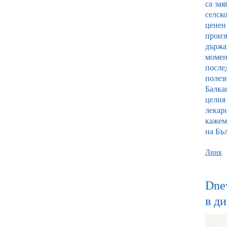
са за
селск
ценен
произ
държа
момен
после
полез
Балка
целия
лекар
кажем
на Бъл
Линк
Dnev
в д