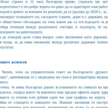
ейски страни в 11 часа българско време, страната ще заг
водителност е по-добре хората по-рано да се адаптират към рабо
едлага срокът за взимане на решение да се удължи до 2020 г., за 
рнизират позициите със съседните страни, дори и с държави, ко
о обществено обсъждане на това какви ще са последиците за ра
обща позиция между различните сектори, и подчерта, че на 
ренциите на работниците.
а да изходим дали става въпрос само автономно като държава
я пазар, за да няма аномалии между различни държави членки
епутатът.
вните аспекти
 Чипев, член на управителния съвет на българското друже
иро", занимаваща се с медицина на съня и респираторна медицин
мето.
точни, че няма български данни за влиянието на смяната на вр
кански, според които тя вероятно има вредни ефекти върху здра
защото се отнема или добавя един час към графика на хората.
ойва от слънцето и навиците ни. Нашият часовник се настро
вим промяна във външния, вътрешният не може да се настрои