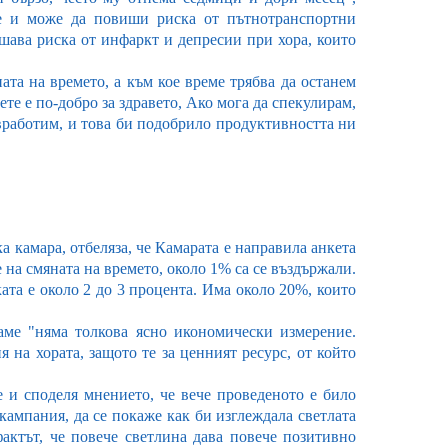
е и може да повиши риска от пътнотранспортни
шава риска от инфаркт и депресии при хора, които
ата на времето, а към кое време трябва да останем
те е по-добро за здравето, Ако мога да спекулирам,
е вработим, и това би подобрило продуктивността ни
 камара, отбеляза, че Камарата е направила анкета
 на смяната на времето, около 1% са се въздържали.
ата е около 2 до 3 процента. Има около 20%, които
аме "няма толкова ясно икономически измерение.
на хората, защото те за ценният ресурс, от който
е и споделя мнението, че вече проведеното е било
кампания, да се покаже как би изглеждала светлата
фактът, че повече светлина дава повече позитивно