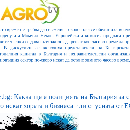
ото време не трябва да се сменя – около това се обединиха вси
родепутата Момчил Неков. Европейската комисия предлага през
ите членки се дава възможност да решат кое часово време да пр
. В дискусията се включиха представители на Българската
триалния капитал в България и неправителствени организаци
новъдния сектор по-скоро искат да остане зимното часово време,
z.bg: Каква ще е позицията на България за с
о искат хората и бизнеса или спусната от Е