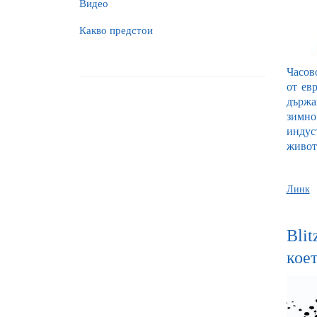
Видео
Какво предстои
Часов
от ев
държав
зимно
индус
живот
Линк
Blit
коет