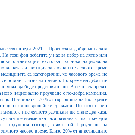
съществи преди 2021 г. Прогнозата дойде миналата
 На този фон дебатите у нас за избор на лятно или
шови организации настояват за нова национална
ионалната си позиция за смяна на часовото време
 медицината са категорични, че часовото време не
 се остане - лятно или зимно. По време на дебатите
 не може да бъде представително. В него лек превес
а ново национално проучване с по-добра кампания.
ящо. Причината - 70% от търговията на България е
 от централноевропейски държави. По този начин
т зимно, а ние лятното разликата ще стане два часа.
 сутрин ще имаме два часа разлика с тях и вечерта
е, въздушния сектор“, заяви той. Проучване на
а зимното часово време. Близо 20% от анкетираните