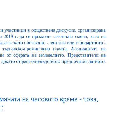
чки участници в обществена дискусия, организирана
 2019 г. да се премахне сезонната смяна, като на
илагат като постоянно - лятното или стандартното -
 търговско-промишлена палата, Асоциацията на
и от сферата на земеделието. Представители на
 докато от растениевъдството предпочитат лятното.
мяната на часовото време - това,
С