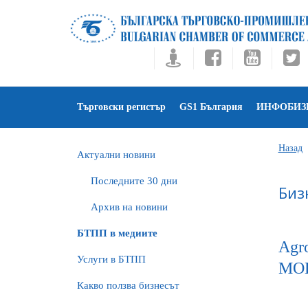
Търговски регистър
GS1 България
ИНФОБИЗ
Назад
Актуални новини
Последните 30 дни
Биз
Архив на новини
БTПП в медиите
Agr
Услуги в БТПП
МО
Какво ползва бизнесът