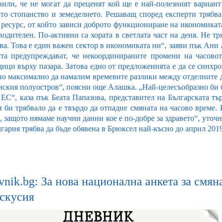
явили, че не могат да преценят кой ще е най-полезният вариант
ото стопанство и земеделието. Решаващ според експерти трябва 
 ресурс, от който зависи доброто функциониране на икономиката
водителен. По-активни са хората в светлата част на деня. Не тр
ва. Това е един важен сектор в икономиката ни“, заяви пък Ани
та предупреждават, че некоординираните промени на часово
дици върху пазара. Затова едно от предложенията е да се синхр
но максимално да намалим времевите разлики между отделните д
нския полуостров“, поясни още Алашка. „Най-целесъобразно би б
 ЕС“, каза пък Беата Папазова, представител на Българската т
и би трябвало да е твърдо да отпадне смяната на часово време.
, защото нямаме научни данни кое е по-добре за здравето“, уточ
гария трябва да бъде обявена в Брюксел най-късно до април 2019
nik.bg: За нова национална анкета за смян
искусия