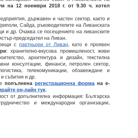
м на 12 ноември 2018 г. от 9.30 ч. хотел
дприятия, държавен и частен сектор, както и
Триполи, Сайда, ръководителите на Ливанската
ци и др. Очаква се посещението на ливанските
истър-председател на Ливан.
срещи с
партньори от Ливан
, като е проявен
ори
: хранително-вкусова промишленост, живи
оителство, архитектура и дизайн, текстилна
авни консултации, финанси, петролен сектор,
логистика, телекомуникации, обзавеждане и
и събития и др.
те
попълнена
регистрационна форма
на
e
-
ирайте он-лайн тук
.
мост от допълнителна информация: Българска
трудничество и международни организации,