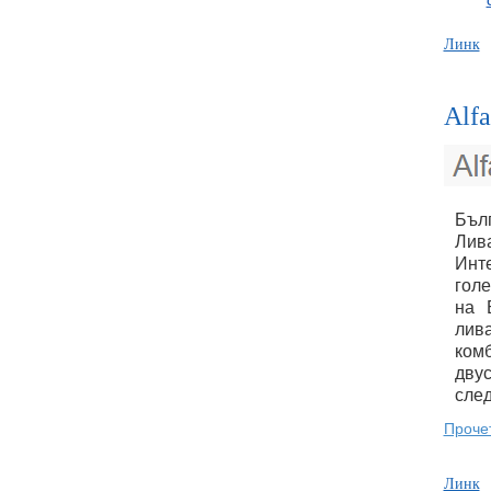
Линк
Alfa
Бълг
Лив
Инт
голе
на 
лив
комб
дву
след
Проче
Линк