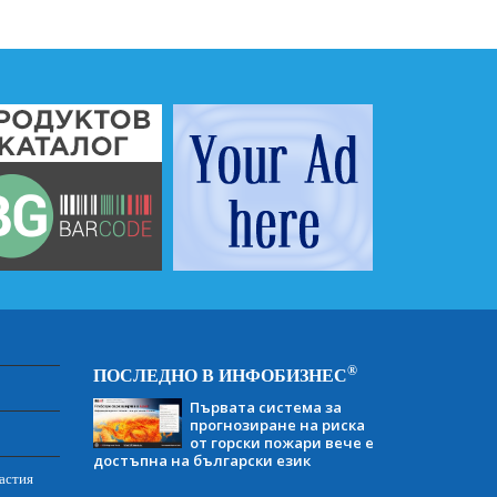
®
ПОСЛЕДНО В ИНФОБИЗНЕС
Първата система за
прогнозиране на риска
от горски пожари вече е
достъпна на български език
астия