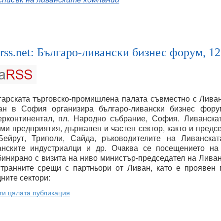
rss.net: Българо-ливански бизнес форум, 12
арската търговско-промишлена палата съвместно с Ливан
ан в София организира българо-ливански бизнес форум
ерконтинентал, пл. Народно събрание, София. Ливанска
ми предприятия, държавен и частен сектор, както и пред
Бейрут, Триполи, Сайда, ръководителите на Ливанскат
анските индустриалци и др. Очаква се посещението на
инирано с визита на ниво министър-председател на Ливан
странните срещи с партньори от Ливан, като е проявен 
ните сектори:
ти цялата публикация