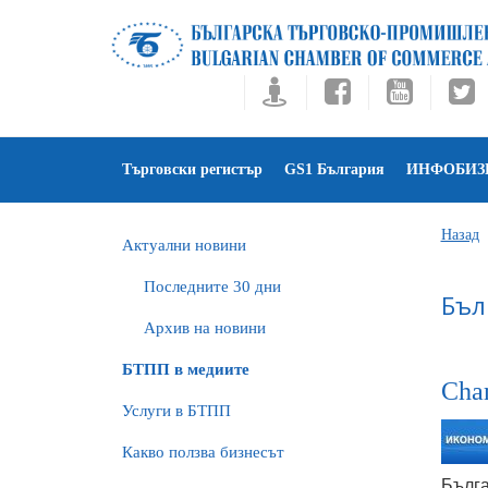
Търговски регистър
GS1 България
ИНФОБИЗ
Назад
Актуални новини
Последните 30 дни
Бъл
Архив на новини
БTПП в медиите
Cha
Услуги в БТПП
Какво ползва бизнесът
Бълга