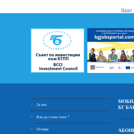
Назад
МОБИ
За нас
БГ БА
Как да стана член ?
Отзиви
АБОНИ