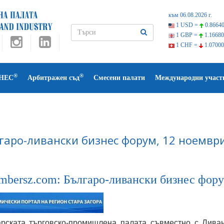
към 06.08.2026 г.
1 USD =
0.86640
1 GBP =
1.16680
1 CHF =
1.07000
®
®
НЕС
Арбитражен съд
Смесени палати
Международни участ
гаро-ливански бизнес форум, 12 ноември
mbersz.com: Българо-ливански бизнес форум
рската търговско-промишлена палата съвместно с Ливан