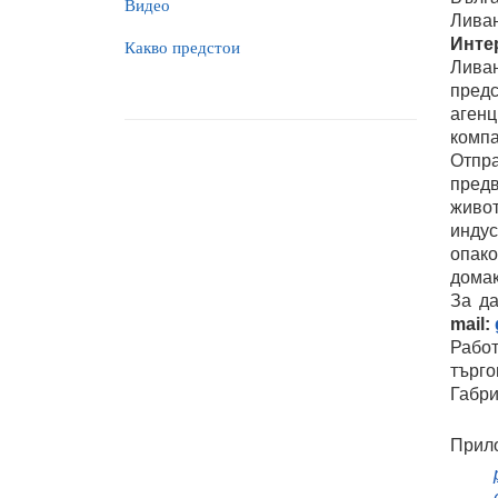
Видео
Лива
Инте
Какво предстои
Ливан
предс
агенц
компа
Отпр
пред
живот
индус
опак
домак
За д
mail
:
Работ
търг
Габри
Прил