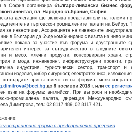
н в София организира
българо-ливански бизнес фору
рконтинентал, пл. Народно събрание, София.
ската делегация ще включва представители на големи пре
едателите на търговско-промишлените палати на Бейрут, 
ия за инвестиции, Асоциацията на ливанските индустриал
нии в България да бъде комбинирано с визита на ниво мин
авяме покана за участие във форума и двустранните 
варителен интерес за сътрудничество в следните
сект
ни и месо, млечни продукти, консервирани храни, стр
трия и мода, инженеринг, инфраструктурни проекти, пр
овъчна индустрия, туристически сектор, транспорт и 
ински изделия, кибер сигурност, електротехника, изложения 
а потвърдите присъствието си на форума, моля изпрате
g.dimitrova@bcci.bg
до 8 ноември 2018 г. или
се регистр
ен език на форума: английски. При въпроси и необходи
овско-промишлена палата, дирекция Международно съ
ела Димитрова, тел.: 02 8117 489, 02 8117 421.
ожение:
регистрационна форма с предварителна програма
списък на ливанските компании