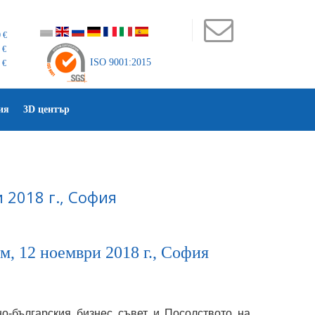
 €
 €
ISO 9001:2015
 €
ия
3D център
 2018 г., София
, 12 ноември 2018 г., София
о-българския бизнес съвет и Посолството на