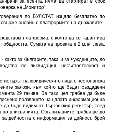
анирани за есента, няма да стартират в срок
оверка на „Монитор“.
товерения по БУЛСТАТ изцяло безплатно по
е свърже онлайн с платформите на държавите -
редством платформа, с която да се гарантира
т общността. Сумата на проекта е 2 млн. лева,
 както за българите, така и за чужденците, до
водства по ликвидация, несъстоятелност и
егистърът на юридическите лица с нестопанска
бените залози, към който ще бъдат създадени
мента 29 такива. За тази цел трябва да бъде
 улеснено ползването на цялата информационна
е да бъде видим от Търговския регистър, след
а по вписванията. Организациите трябваше до
те за дейността с информация за дейност, брой