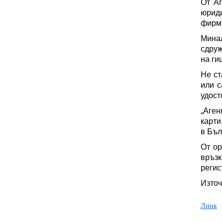
От Аг
юриди
фирм
Мина
сдруж
на ги
Не ст
или с
удост
„Аген
карти
в Бъл
От ор
връзк
регис
Източ
Линк