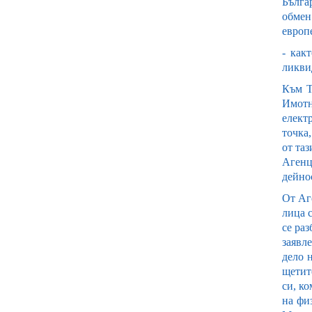
Бълга
обмен 
европ
- как
ликви
Към Т
Имотн
елект
точка
от та
Агенци
дейнос
От Аг
лица 
се ра
заявл
дело 
щетите
си, к
на фи