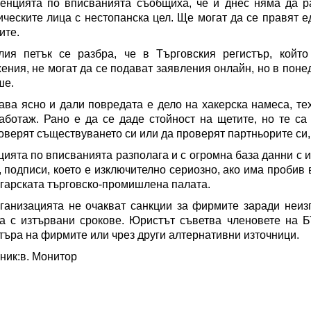
енцията по вписванията съобщиха, че и днес няма да р
ческите лица с нестопанска цел. Ще могат да се правят е
ите.
лия петък се разбра, че в Търговския регистър, койт
ения, не могат да се подават заявления онлайн, но в понед
ше.
ава ясно и дали повредата е дело на хакерска намеса, те
аботаж. Рано е да се даде стойност на щетите, но те са
оверят съществуването си или да проверят партньорите си
цията по вписванията разполага и с огромна база данни с
, подписи, което е изключително сериозно, ако има пробив
гарската търговско-промишлена палата.
ганизацията не очакват санкции за фирмите заради неи
а с изтървани срокове. Юристът съветва членовете на 
търа на фирмите или чрез други алтернативни източници.
ник:в. Монитор