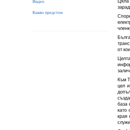
Цяла 
Видео
зарад
Какво предстои
Спор
елект
членк
Бълга
транс
от ко
Целта
инфо
залич
Към Т
цел и
допъл
създа
база 
като 
края 
служи