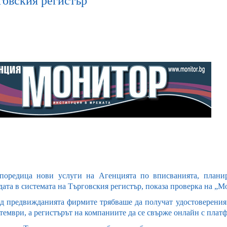
говския регистър
поредица нови услуги на Агенцията по вписванията, планира
дата в системата на Търговския регистър, показа проверка на „М
д предвижданията фирмите трябваше да получат удостоверения
птември, а регистърът на компаниите да се свърже онлайн с плат