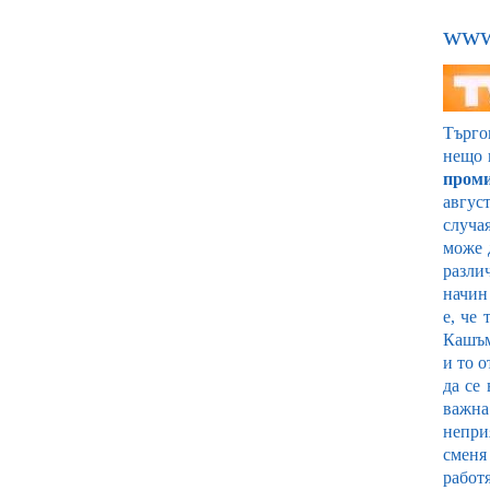
www.
Търго
нещо 
пром
авгус
случа
може
разли
начин
е, че
Кашъм
и то
да се
важна
непри
сменя
работ