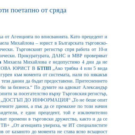
оти поетапно от сряда
ха от Агенцията по вписванията. Като прецедент и
аела Михайлова – юрист в Българската търговско-
чески. Търговският регистър спря работа от 10-и
хнически. Прокуратурата, ДАНС и МВР проверяват
а
Михаела Михайлова е недопустимо 4 дни да не
АЙЛОВА ЮРИСТ В
БТПП
„Ако трябва 4 или 5 вида
игурен към момента от системата, нали по някакъв
я тези данни да бъдат предоставени. Притеснението
уби за бизнеса.“ По думите на адвокат Александър
пити за посегателство върху Търговския регистър,
 „ДОСТЪП ДО ИНФОРМАЦИЯ“ „То не беше опит
личните данни, а пък да се премахне по този начин
идетели, е един прецедент, той е изключително
ват промени в търговски дружества, както и да се
+ „От агенцията увериха, че ИТ специалистите
в от казаното до момента не става ясно всъщност