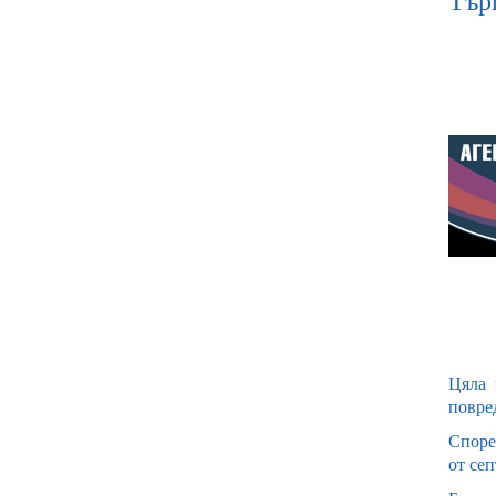
Тър
Цяла 
повре
Споре
от се