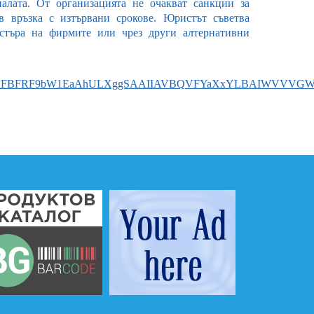
алата. От организацията не очакват санкции за
в връзка с изтървани срокове. Юристът съветва
стъра на фирмите или чрез други алтернативни
EFBFRF9bW1EaAhULXggSAAIIAVBQVFYaXxYLBAIWVVVGW