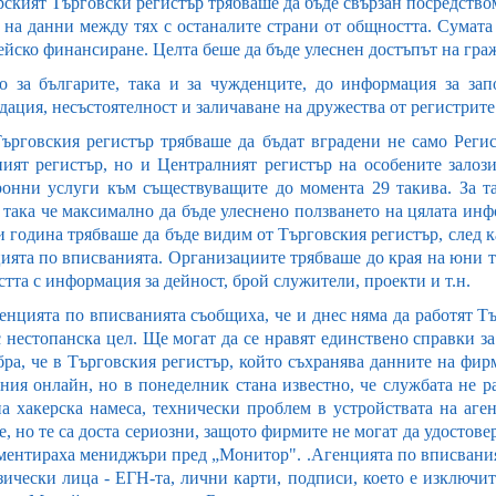
рският Търговски регистър трябваше да бъде свързан посредством
на данни между тях с останалите страни от общността. Сумата н
ейско финансиране. Целта беше да бъде улеснен достъпът на гра
то за българите, така и за чужденците, до информация за за
дация, несъстоятелност и заличаване на дружества от регистрите
ърговския регистър трябваше да бъдат вградени не само Реги
ият регистър, но и Централният регистър на особените залоз
ронни услуги към съществуващите до момента 29 такива. За та
, така че максимално да бъде улеснено ползването на цялата ин
зи година трябваше да бъде видим от Търговския регистър, след 
ята по вписванията. Организациите трябваше до края на юни т.г.
тта с информация за дейност, брой служители, проекти и т.н.
енцията по вписванията съобщиха, че и днес няма да работят Т
с нестопанска цел. Ще могат да се нравят единствено справки з
збра, че в Търговския регистър, който съхранява данните на фир
ения онлайн, но в понеделник стана известно, че службата не р
на хакерска намеса, технически проблем в устройствата на аген
, но те са доста сериозни, защото фирмите не могат да удостов
оментираха мениджъри пред „Монитор". .Агенцията по вписвания
зически лица - ЕГН-та, лични карти, подписи, което е изключит