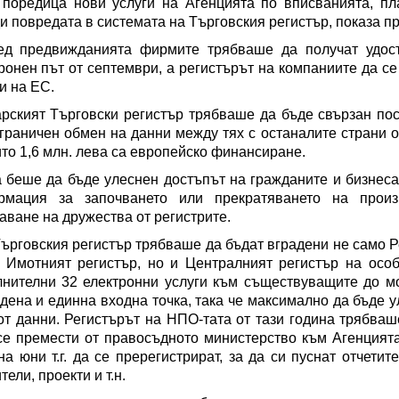
поредица нови услуги на Агенцията по вписванията, пл
и повредата в системата на Търговския регистър, показа пр
ед предвижданията фирмите трябваше да получат удос
ронен път от септември, а регистърът на компаниите да с
и на ЕС.
рският Търговски регистър трябваше да бъде свързан пос
граничен обмен на данни между тях с останалите страни о
ито 1,6 млн. лева са европейско финансиране.
 беше да бъде улеснен достъпът на гражданите и бизнеса -
рмация за започването или прекратяването на произ
аване на дружества от регистрите.
ърговския регистър трябваше да бъдат вградени не само Р
 Имотният регистър, но и Централният регистър на осо
нителни 32 електронни услуги към съществуващите до мо
дена и единна входна точка, така че максимално да бъде
от данни. Регистърът на НПО-тата от тази година трябваш
се премести от правосъдното министерство към Агенцият
на юни т.г. да се пререгистрират, за да си пуснат отчети
тели, проекти и т.н.