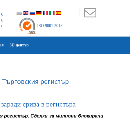
 €
 €
ISO 9001:2015
 €
ия
3D център
в Търговския регистър
заради срива в регистъра
я регистър. Сделки за милиони блокирани