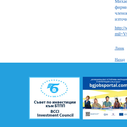
Михае
фирми
члено
източ
http:/
mil=
Линк
Назад