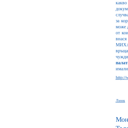
какво
докум
случ
за ко
може д
от ко
внася
МИХ
връща
чужди
палат
имал
http:/
Линк
Мони