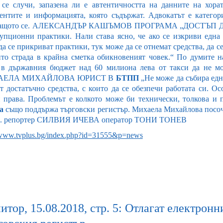
 се случи, запазена ли е автентичността на данните на хор
ентите и информацията, която съдържат. Адвокатът е категори
ващото се. АЛЕКСАНДЪР КАШЪМОВ ПРОГРАМА „ДОСТЪП ДО
рупционни практики. Нали става ясно, че ако се изкриви една
а се прикриват практики, тук може да се отнемат средства, да 
ито страда в крайна сметка обикновеният човек.“ По думите 
 в държавния бюджет над 60 милиона лева от такси да не мо
АЕЛА МИХАЙЛОВА ЮРИСТ В
БТПП
„Не може да събира едн
т достатъчно средства, с които да се обезпечи работата си. Ос
 права. Проблемът е колкото може би технически, толкова и п
а
също поддържа търговски регистър. Михаела Михайлова посочи
и. репортер СИЛВИЯ ИЧЕВА оператор ТОНИ ТОНЕВ
/www.tvplus.bg/index.php?id=31555&p=news
тор, 15.08.2018, стр. 5: Отлагат електронн