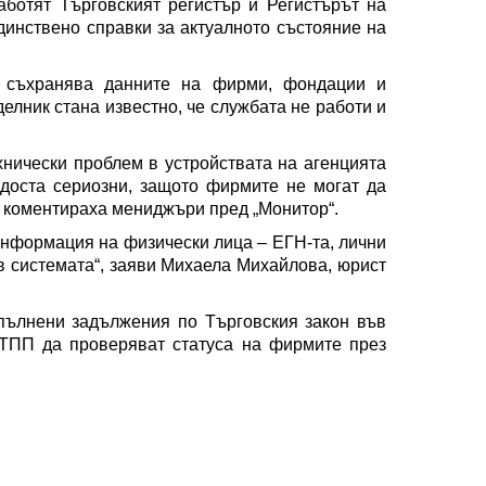
аботят Търговският регистър и Регистърът на
динствено справки за актуалното състояние на
о съхранява данните на фирми, фондации и
елник стана известно, че службата не работи и
хнически проблем в устройствата на агенцията
 доста сериозни, защото фирмите не могат да
, коментираха мениджъри пред „Монитор“.
 информация на физически лица – ЕГН-та, лични
 в системата“, заяви Михаела Михайлова, юрист
зпълнени задължения по Търговския закон във
БТПП да проверяват статуса на фирмите през