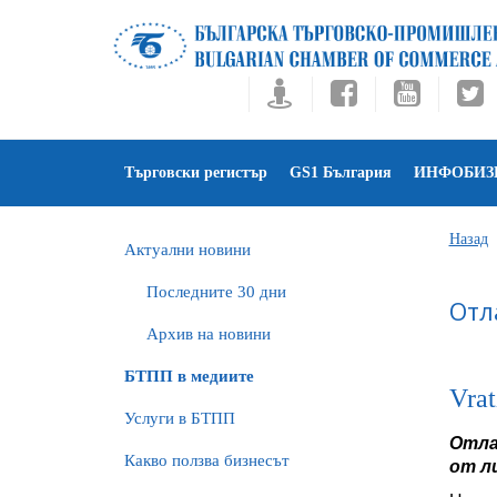
Търговски регистър
GS1 България
ИНФОБИЗ
Назад
Актуални новини
Последните 30 дни
Отл
Архив на новини
БTПП в медиите
Vra
Услуги в БТПП
Отла
Какво ползва бизнесът
от л