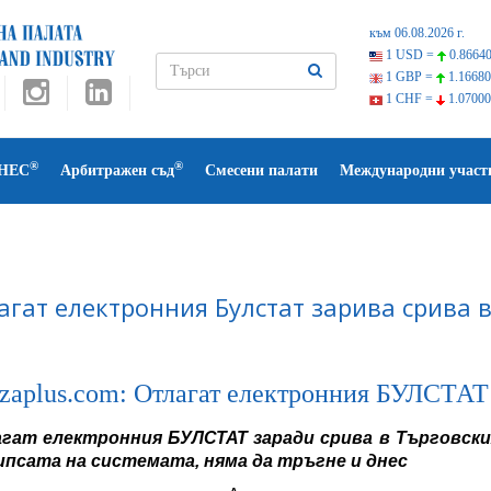
към 06.08.2026 г.
1 USD =
0.86640
1 GBP =
1.16680
1 CHF =
1.07000
®
®
НЕС
Арбитражен съд
Смесени палати
Международни участ
агат електронния Булстат зарива срива 
tzaplus.com: Отлагат електронния БУЛСТАТ 
гат електронния БУЛСТАТ заради срива в Търговски
ипсата на системата, няма да тръгне и днес