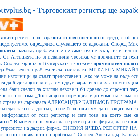
tvplus.bg - Търговският регистър ще зараб
вският регистър ще заработи отново поетапно от сряда, съобщи
недопустимо, определиха случващото се адвокати. Според Мих
ишлена палата
, проблемът е не само технически, но и полити
т. От Агенцията по вписванията увериха, че причините са те
я. Според юриста в Българската търговско-
промишлена палат
 да бъде решен проблемът със системата. МИХАЕЛА МИХ
чни източници да бъдат предоставени. Ако не може да бъде ос
 тя да бъде защитена и да има друг вариант от друга институци
 това бави сделки за хиляди левове и би довело до огромни заг
ов от програма „Достъп до информация“ и до момента е имало о
 от страна на държавата АЛЕКСАНДЪР КАШЪМОВ ПРОГРАМА
 въведат такси за достъп, то не беше опит уж да се защитават 
 информация от този регистър и сега това, на което сме св
ятен.“ В момента не могат да се регистрират фирми, да се впис
 управител на дадена фирма. СИЛВИЯ ИЧЕВА РЕПОРТЕР НА ТВ
ят по отстраняването на проблема.“ Според Александър Кашъмо