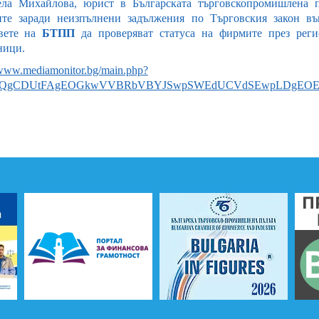
ла Михайлова, юрист в Българската търговскопромишлена п
те заради неизпълнени задължения по Търговския закон въ
вете на
БТПП
да проверяват статуса на фирмите през реги
ници.
/www.mediamonitor.bg/main.php?
VQgCDUtFAgEOGkwVVBRbVBYJSwpSWEdUCVdSEwpLDgEO