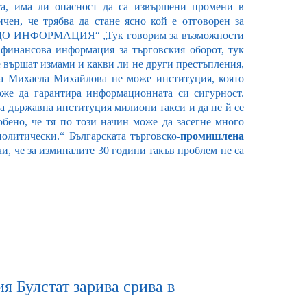
ата, има ли опасност да са извършени промени в
чен, че трябва да стане ясно кой е отговорен за
 ИНФОРМАЦИЯ“ „Тук говорим за възможности
 финансова информация за търговския оборот, тук
се вършат измами и какви ли не други престъпления,
на Михаела Михайлова не може институция, която
же да гарантира информационната си сигурност.
а държавна институция милиони такси и да не й се
обено, че тя по този начин може да засегне много
олитически.“ Българската търговско-
промишлена
, че за изминалите 30 години такъв проблем не са
ия Булстат зарива срива в