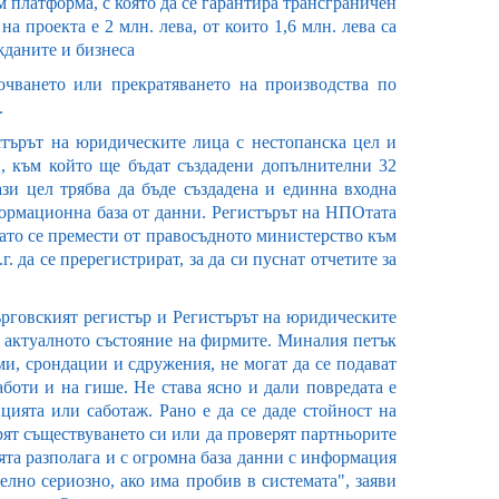
 платформа, с която да се гарантира трансграничен
а проекта е 2 млн. лева, от които 1,6 млн. лева са
жданите и бизнеса
почването или прекратяването на производства по
.
стърът на юридическите лица с нестопанска цел и
и, към който ще бъдат създадени допълнителни 32
зи цел трябва да бъде създадена и единна входна
формационна база от данни. Регистърът на НПОтата
като се премести от правосъдното министерство към
 да се пререгистрират, за да си пуснат отчетите за
ърговският регистър и Регистърът на юридическите
а актуалното състояние на фирмите. Миналия петък
ми, срондации и сдружения, не могат да се подават
аботи и на гише. Не става ясно и дали повредата е
цията или саботаж. Рано е да се даде стойност на
ерят съществуването си или да проверят партньорите
та разполага и с огромна база данни с информация
елно сериозно, ако има пробив в системата", заяви