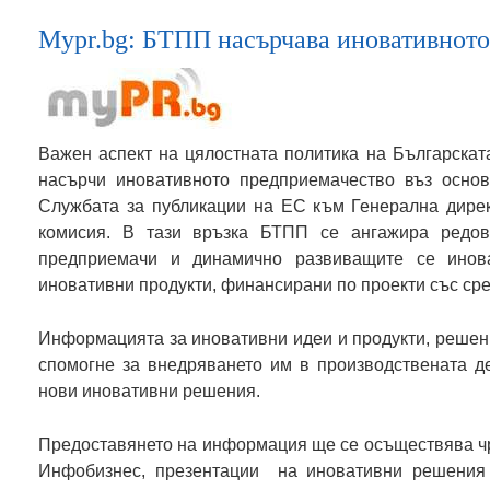
Mypr.bg: БТПП насърчава иновативнот
Важен аспект на цялостната политика на Българскат
насърчи иновативното предприемачество въз осно
Службата за публикации на ЕС към Генерална дирек
комисия. В тази връзка БТПП се ангажира редов
предприемачи и динамично развиващите се ино
иновативни продукти, финансирани по проекти със сре
Информацията за иновативни идеи и продукти, решени
спомогне за внедряването им в производствената д
нови иновативни решения.
Предоставянето на информация ще се осъществява ч
Инфобизнес, презентации на иновативни решения