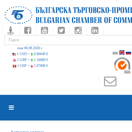
към 06.08.2026 г.
1 USD =
0.86640 €
1 GBP =
1.16680 €
1 CHF =
1.07000 €