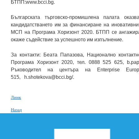
БТПП:
www.bcci.bg
.
Българската търговско-промишлена палата ока
кандидатстването им за финансиране на иновативни
МСП на Програма Хоризонт 2020. БТПП се ангажира,
окаже съдействие за успешното им изпълнение.
За контакти: Беата Папазова, Национално контак
Програма Хоризонт 2020, тел. 0888 525 625,
b.pa
Ръководител на центъра на Enterprise Europ
515,
h.shotekova@bcci.bg
/.
Линк
Назад