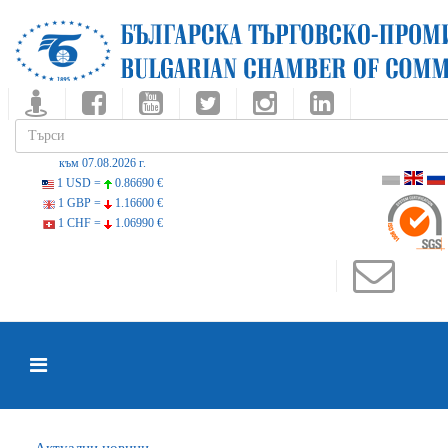
към 07.08.2026 г.
1 USD =
0.86690 €
1 GBP =
1.16600 €
1 CHF =
1.06990 €