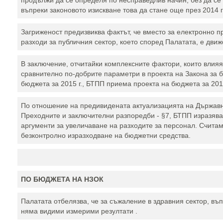
продължи да се определя по несправедлив начин, без да се 
въпреки законовото изискване това да стане още през 2014 
Загриженост предизвиква фактът, че вместо за електронно 
разходи за публичния сектор, което според Палатата, е движ
В заключение, отчитайки комплексните фактори, които влияя
сравнително по-добрите параметри в проекта на Закона за б
бюджета за 2015 г., БТПП приема проекта на бюджета за 201
По отношение на предивидената актуализацията на Държавн
Преходните и заключителни разпоредби - §7, БТПП изразява
аргументи за увеличаване на разходите за персонал. Считам
безконтролно изразходване на бюджетни средства.
ПО БЮДЖЕТА НА НЗОК
Палатата отбелязва, че за съжаление в здравния сектор, в
няма видими измерими резултати .