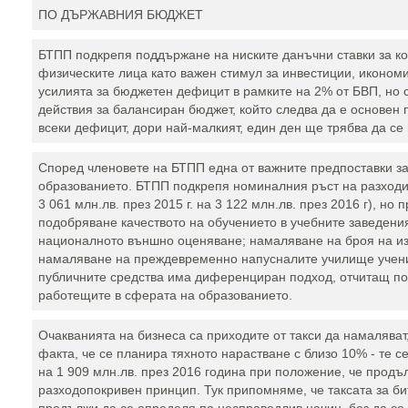
ПО ДЪРЖАВНИЯ БЮДЖЕТ
БТПП подкрепя поддържане на ниските данъчни ставки за ко
физическите лица като важен стимул за инвестиции, икономи
усилията за бюджетен дефицит в рамките на 2% от БВП, но 
действия за балансиран бюджет, който следва да е основен п
всеки дефицит, дори най-малкият, един ден ще трябва да се
Според членовете на БТПП една от важните предпоставки за
образованието. БТПП подкрепя номиналния ръст на разходите
3 061 млн.лв. през 2015 г. на 3 122 млн.лв. през 2016 г), но 
подобряване качеството на обучението в учебните заведения
националното външно оценяване; намаляване на броя на из
намаляване на преждевременно напусналите училище ученици
публичните средства има диференциран подход, отчитащ пос
работещите в сферата на образованието.
Очакванията на бизнеса са приходите от такси да намаляват
факта, че се планира тяхното нарастване с близо 10% - те се
на 1 909 млн.лв. през 2016 година при положение, че продъ
разходопокривен принцип. Тук припомняме, че таксата за б