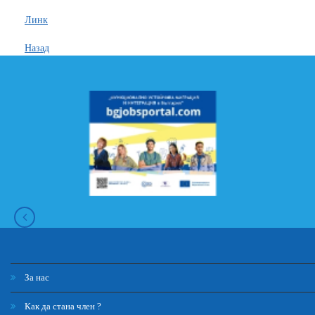
Линк
Назад
За нас
Как да стана член ?