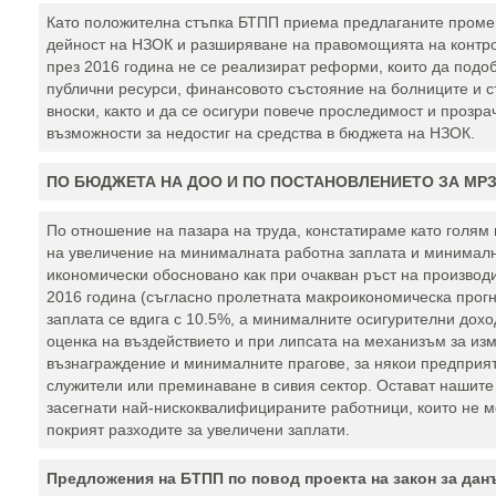
Като положителна стъпка БТПП приема предлаганите промен
дейност на НЗОК и разширяване на правомощията на контрол
през 2016 година не се реализират реформи, които да подо
публични ресурси, финансовото състояние на болниците и 
вноски, както и да се осигури повече проследимост и прозра
възможности за недостиг на средства в бюджета на НЗОК.
ПО БЮДЖЕТА НА ДОО И ПО ПОСТАНОВЛЕНИЕТО ЗА МР
По отношение на пазара на труда, констатираме като голям
на увеличение на минималната работна заплата и минималн
икономически обосновано как при очакван ръст на производи
2016 година (съгласно пролетната макроикономическа прогно
заплата се вдига с 10.5%, а минималните осигурителни доход
оценка на въздействието и при липсата на механизъм за и
възнаграждение и минималните прагове, за някои предприя
служители или преминаване в сивия сектор. Остават нашите
засегнати най-нискоквалифицираните работници, които не мо
покрият разходите за увеличени заплати.
Предложения на БТПП по повод проекта на закон за дан