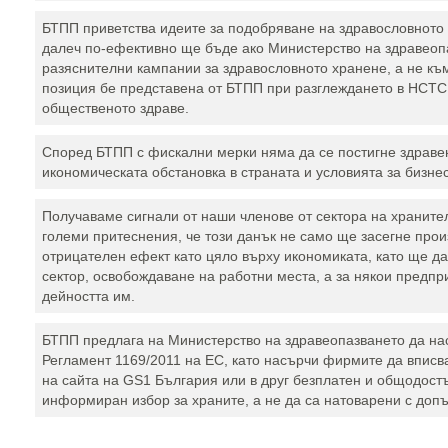
БТПП приветства идеите за подобряване на здравословното 
далеч по-ефективно ще бъде ако Министерство на здравеоп
разяснителни кампании за здравословното хранене, а не към
позиция бе представена от БТПП при разглеждането в НСТС 
общественото здраве.
Според БТПП с фискални мерки няма да се постигне здраве
икономическата обстановка в страната и условията за бизне
Получаваме сигнали от наши членове от сектора на хранител
големи притеснения, че този данък не само ще засегне прои
отрицателен ефект като цяло върху икономиката, като ще д
сектор, освобождаване на работни места, а за някои предпр
дейността им.
БТПП предлага на Министерство на здравеопазването да нас
Регламент 1169/2011 на ЕС, като насърчи фирмите да вписв
на сайта на GS1 България или в друг безплатен и общодостъ
информиран избор за храните, а не да са натоварени с доп