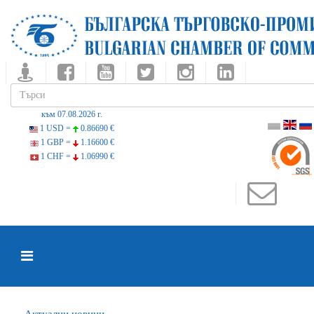
към 07.08.2026 г.
1 USD =
0.86690 €
1 GBP =
1.16600 €
1 CHF =
1.06990 €