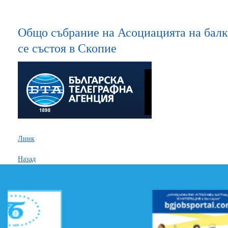
Общо събрание на Асоциацията на балк
се състоя в Скопие
Линк
Назад