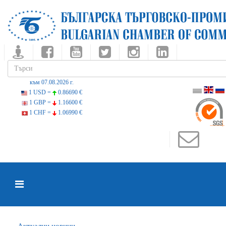
към 07.08.2026 г.
1 USD =
0.86690 €
1 GBP =
1.16600 €
1 CHF =
1.06990 €