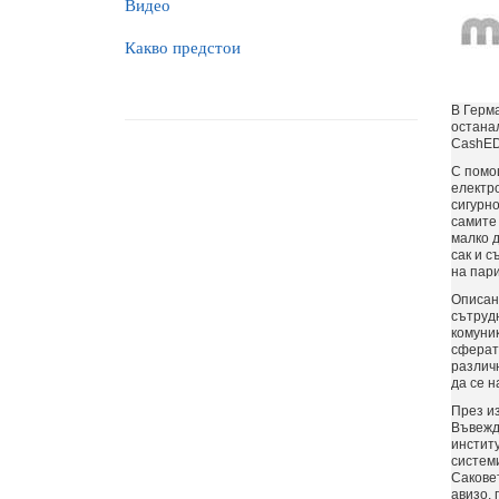
Видео
Какво предстои
В Герм
останал
CashEDI
С помощ
електр
сигурно
самите 
малко д
сак и с
на пари
Описани
сътруд
комуник
сферата
различн
да се 
През из
Въвежда
инстит
систем
Сакове
авизо,