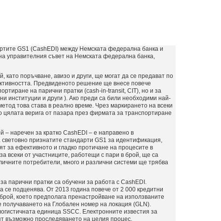
артите GS1 (CashEDI) между Немската федерална банка и
 на управителния съвет на Немската федерална банка,
 като поръчване, авизо и други, ще могат да се предават по
ективността. Предвиденото решение ще внесе повече
тиране на парични пратки (cash-in-transit, CIT), но и за
ни институции и други ). Ако преди са били необходими най-
 метод това става в реално време. Чрез маркирането на всеки
по цялата верига от пазара през фирмата за транспортиране
й – наречен за кратко CashЕDI – e направено в
а световно признатите стандарти GS1 за идентификация,
ят за ефективното и гладко протичане на процесите в
за всеки от участниците, работещи с пари в брой, ще са
азличните потребители, много и различни системи ще трябва
за парични пратки са обучени за работа с CashEDI.
 се подценява. От 2013 година повече от 2 000 кредитни
брой, което предполага пренастройване на използваните
е получаването на Глобален номер на локация (GLN).
логистичната единица SSCC. Електронните известия за
ят възможно проследяването на целия процес.