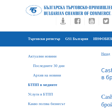
Търговски регистър
GS1 България
ИНФОБИЗ
Назад
Актуални новини
Последните 30 дни
Cas
Архив на новини
в б
БTПП в медиите
Услуги в БТПП
Cas
бро
Какво ползва бизнесът