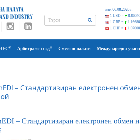
към 06.08.2026 г.
1 USD =
0.86640
1 GBP =
1.16680
1 CHF =
1.07000
®
®
НЕС
Арбитражен съд
Смесени палати
Международни участ
hEDI – Стандартизиран електронен обмен
рой
hEDI – Стандартизиран електронен обмен н
й