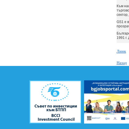
Към на
търгов
сектор,
GS1 е 
прозрач
Българ
1991 г
Линк
Назад