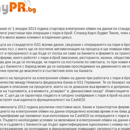
ания от 1 януари 2013 година стартира електронен обмен на данни по станд
ите участници при операции с пари в брой. Според Карл-Лудвиг Тииле, член
 е много важен елемент в паричния цикъл.
та на стандартите GS1 всички данни, свързани с оперирането на пари в брой,
онен път, с което ще се постигне автоматизация на процеса и ще повиши еф
ст и прозрачност и ще бъде от полза не само за банките и фирмите за транспор
фирми, които работят с пари в брой (магазини, ресторанти, казина, обществе
ва дни за да се потвърди, че парите са постъпили по сметката, то при новия
ъд с банкноти с баркод може да се направи проследяване на движението им 
чни пратки до внасянето в съответния клон на банката.
ето на процесите за електронния обмен на данни при работата с пари в бро
ничество между Немската федерална банка и GS1 Германия. Те се базират н
ация и описание на процесите, които са се доказали във времето и допринас
 на търговията, а в момента „атакуват“ и „финансовия пазар“. Инвестициите 
и. С цел да се гарантира гладкото и сигурно снабдяване с пари в брой на р
настроят към единната функционалност на CashEDI.
миналата 2012 година различни спестовни каси, банки и транспортни фирми 
нето на електронния обмен на данни определено изисква време и не бива да
уции/фирми ще преминат към използване на CashEDI за операциите с пари в 
и. Първото необходимо условие за включване в електронния обмен на данни 
те и съдовете с банкноти ще бъдат идентифицирани еднозначно с номер на 
 потвърждение за получаване и финализиране повишават сигурността и прав