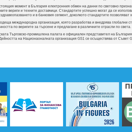
стоящия момент в България електронния обмен на данни по световно призна
ските вериги и техните доставчици. Стандартите успешно могат да се използ
 здравеопазването и в банковия сегмент, доколкото стандартите позволяват
водеща международна организация, която разработва и внедрява глобални ст
ността по веригите за търсене и предлагане в различните отрасли по света.
ската Търговско-промишлена палата е официален представител на България
. Дейността на Национаоналната организация GS1 се осъществява от Съвет G