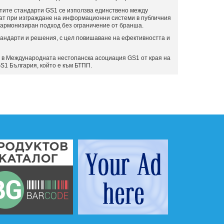
тите стандарти GS1 се използва единствено между
ват при изграждане на информационни системи в публичния
 хармонизиран подход без ограничение от бранша.
андарти и решения, с цел повишаване на ефективността и
 в Международната нестопанска асоциация GS1 от края на
S1 България, който е към БТПП.