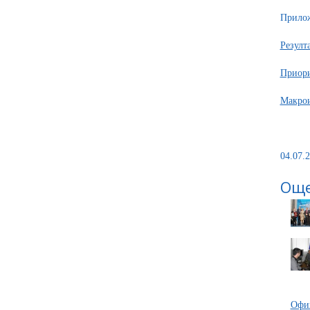
Прило
Резулт
Приори
Mакрои
04.07.2
Още
Офиц