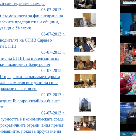
нската търговска камара
03-07-2013 г.
 възможности за финансиране на
арските предприятия и общини,
уващи с Унгария
03-07-2013 г.
водителят на СТИВ Сараево
ети БТПП
03-07-2013 г.
тие на БТПП на презентация на
кия икономист Балцерович
02-07-2013 г.
 предложи на парламентарната
ална комисия вижданията си за
рчаване на заетостта
02-07-2013 г.
еде се Българо-китайски бизнес
ум
02-07-2013 г.
гурността в икономическата среда
рократичните ограничения пречат
новациите, показва проучване на