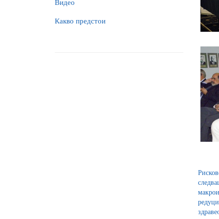
Видео
Какво предстои
Рисков
следв
макрои
редуц
здраве