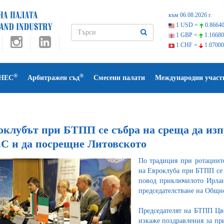
към 06.08.2026 г.
1 USD =
0.86640
1 GBP =
1.16680
1 CHF =
1.07000
®
®
НЕС
Арбитражен съд
Смесени палати
Международни участ
оклубът при БТПП се събра на среща да изп
ЕС и да посрещне Литовското
По традиция при ротациите
на Евроклуба при БТПП се с
повод приключилото Ирлан
председателстване на Общн
Председателят на БТПП Цве
изкаже поздравления за пр