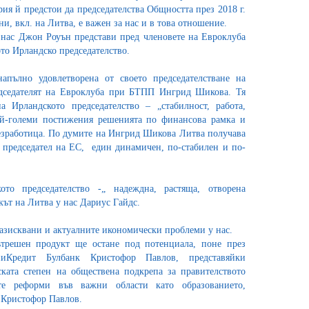
ия й предстои да председателства Общността през 2018 г.
ни, вкл. на Литва, е важен за нас и в това отношение.
нас Джон Роуън представи пред членовете на Евроклуба
то Ирландско председателство.
пълно удовлетворена от своето председателстване на
дседателят на Евроклуба при БТПП Ингрид Шикова. Тя
 Ирландското председателство – „стабилност, работа,
ай-големи постижения решенията по финансова рамка и
езработица. По думите на Ингрид Шикова Литва получава
– председател на ЕС, един динамичен, по-стабилен и по-
ото председателство -„ надеждна, растяща, отворена
ът на Литва у нас Дариус Гайдс.
разисквани и актуалните икономически проблеми у нас.
ътрешен продукт ще остане под потенциала, поне през
иКредит Булбанк Кристофор Павлов, представяйки
ката степен на обществена подкрепа за правителството
те реформи във важни области като образованието,
е Кристофор Павлов.