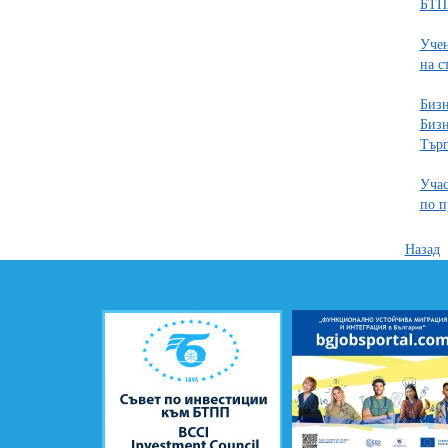
БТП
Учен
на с
Бизн
Бизн
Търг
Учас
по 
Назад