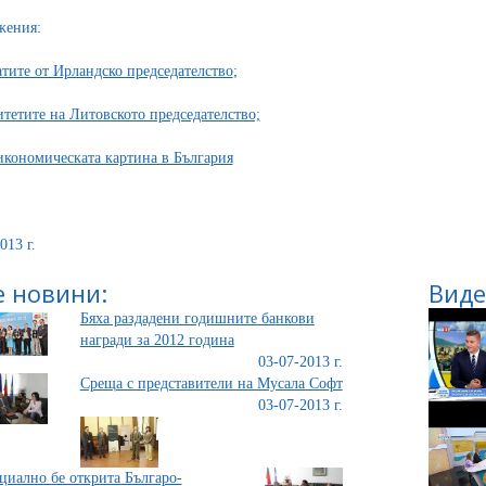
жения:
атите от Ирландско председателство
;
тетите на Литовското председателство;
кономическата картина в България
013 г.
 новини:
Виде
Бяха раздадени годишните банкови
награди за 2012 година
03-07-2013 г.
Среща с представители на Мусала Софт
03-07-2013 г.
иално бе открита Българо-