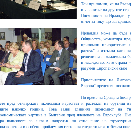
Той припомни, че на Българ
и че опитът на другите стра
Посланикът на Ирландия у 
отчет за току-що завършило
Ирландия може да бъде на
Общността, коментира пре
припомни приоритетите на
растеж“ и изтъкна като н
решенията за младежката б
в наследство, като страна 
разумен Европейски съюз.
Приоритетите на Литовск
Европа“ представи посланик
По време на Срещата бяха 
ете пред българската икономика нарастват и растежът на брутния в
ащите няколко години. Това заяви главният икономист на Ун
кономическата картина в България пред членовете на Евроклуба. Нис
ира шансовете за значим напредък по отношение на структурни
опазването и в особено проблемния сектор на енергетиката, отбеляза ощ