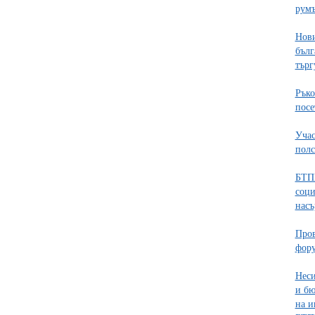
румъ
Нови
бълг
търг
Ръко
пос
Учас
полс
БТПП
соци
насъ
Пров
фор
Неси
и бю
на и