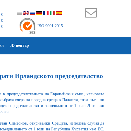
 €
 €
ISO 9001:2015
 €
ия
3D център
рати Ирландското председателство
 в председателстването на Европейския съюз, членовете
ъбраха вчера на поредна среща в Палатата, този път - по
дско председателство и започналото от 1 юли Литовско
остта.
тан Симеонов, откривайки Срещата, използва случая да
исъединяването от 1 юли на Република Хърватия към ЕС.