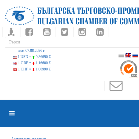
към 07.08.2026 г.
1 USD =
0.86690 €
1 GBP =
1.16600 €
1 CHF =
1.06990 €