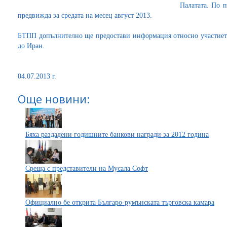
Палатата. По 
предвижда за средата на месец август 2013.
БТПП допълнително ще предостави информация относно участието
до Иран.
04.07.2013 г.
Още новини:
Бяха раздадени годишните банкови награди за 2012 година
Среща с представители на Мусала Софт
Официално бе открита Българо-румънската търговска камара