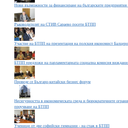
Нови възможности за финансиране на българските предприятия
Ръководителят на СТИВ Сараево посети БТПП
Участие на БТПП на презентация на полския икономист Балцер
БТПП предложи на парламентарната социална комисия вижданият
Проведе се Българо-китайски бизнес форум
Несигурността в икономическата среда и бюрократичните ограни
проучване на БТПП
Ученици от две софийски гимназии - на стаж в БТПП