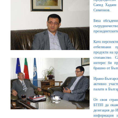
Саеид Хадаеи
Симеонов.
Бяха обсъдени
сътрудничест
президентскит
Като перспекти
отбелязани п
продукти на х
стопанство. 
интерес би п
брашно от Бълг
Ирано-Българс
активно учас
палати в Бълга
От своя стра
БТПП да окаже
делегация до И
информация 