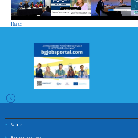
Назад
За нас
Как да стана член ?