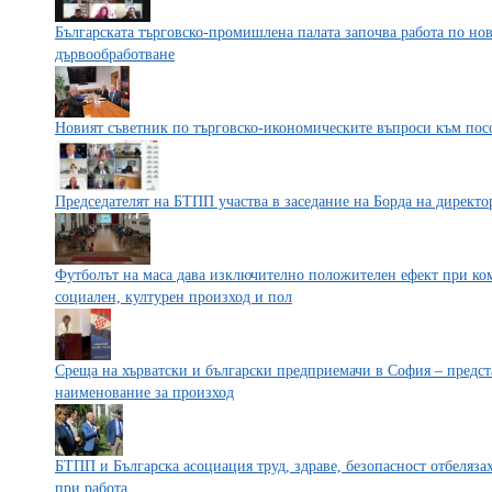
Българската търговско-промишлена палата започва работа по но
дървообработване
Новият съветник по търговско-икономическите въпроси към пос
Председателят на БТПП участва в заседание на Борда на дире
Футболът на маса дава изключително положителен ефект при ко
социален, културен произход и пол
Среща на хърватски и български предприемачи в София – предст
наименование за произход
БТПП и Българска асоциация труд, здраве, безопасност отбелязах
при работа