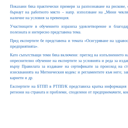
Показани бяха практически примери за разпознаване на рискове, 
бърнаут на работното място – напр. използване на „Мини чекли
наличие на условия за превенция.
Участниците в обучението изразиха удовлетворение и благода
полезната и интересно представена тема.
Пред експертите бе представена и темата «Осигуряване на здраво
предприятията».
Като съпътстващи теми бяха включени: преглед на изпълнението н
опреснително обучение на експертите за условията и реда за изд
върху Правилата за издаване на сертификати за произход на с
изискванията на Митническия кодекс и регламентите към него; з
карнети и др.
Експертите на БТПП в РТПП/К представиха кратка информация з
региони на страната и проблеми, споделени от предприемачите, ко