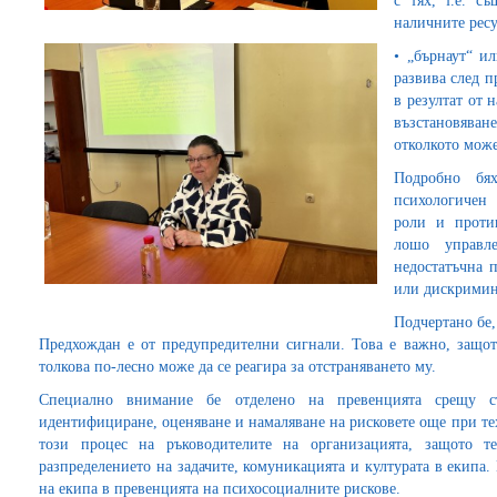
с тях, т.е. с
наличните ресу
• „бърнаут“ и
развива след п
в резултат от 
възстановяване
отколкото може
Подробно бя
психологичен 
роли и проти
лошо управл
недостатъчна п
или дискримин
Подчертано бе,
Предхождан е от предупредителни сигнали. Това е важно, защото
толкова по-лесно може да се реагира за отстраняването му.
Специално внимание бе отделено на превенцията срещу ст
идентифициране, оценяване и намаляване на рисковете още при те
този процес на ръководителите на организацията, защото т
разпределението на задачите, комуникацията и културата в екипа.
на екипа в превенцията на психосоциалните рискове.