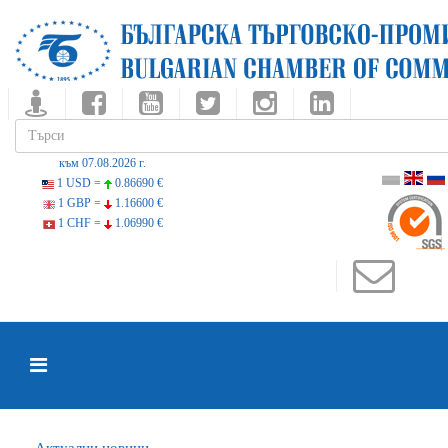
към 07.08.2026 г.
1 USD =
0.86690 €
1 GBP =
1.16600 €
1 CHF =
1.06990 €