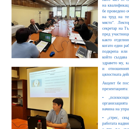
на квалификац
бе проведено о
на труд на те
място“. Лект
секретар на Т
пред участници
както отделни
когато един ра
подкрепа или 
който създава
здравето му, к
и отношения
цялостната дей
Акцент бе пос
презентацията:
• „психосоц
организацият
начина на упра
• „стрес, свъ
работата надви