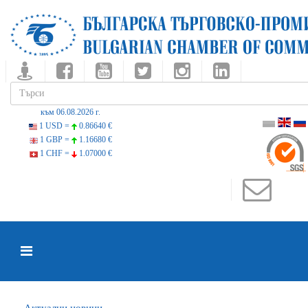
към 06.08.2026 г.
1 USD =
0.86640 €
1 GBP =
1.16680 €
1 CHF =
1.07000 €