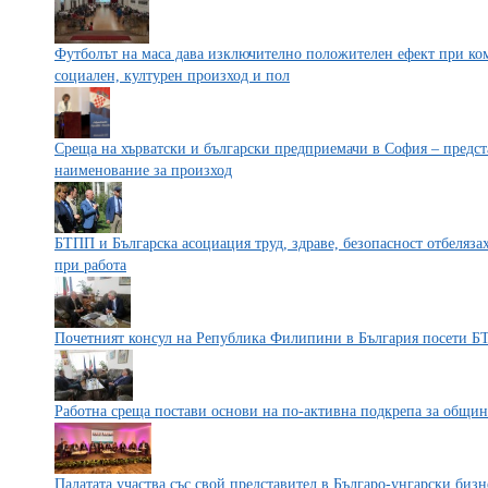
Футболът на маса дава изключително положителен ефект при ко
социален, културен произход и пол
Среща на хърватски и български предприемачи в София – предст
наименование за произход
БТПП и Българска асоциация труд, здраве, безопасност отбелязах
при работа
Почетният консул на Република Филипини в България посети 
Работна среща постави основи на по-активна подкрепа за общин
Палатата участва със свой представител в Българо-унгарски биз