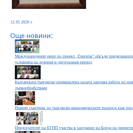
12.05.2026 г.
Още новини:
Международният екип по проект „Energise“ обсъди предизвикате
условията на зеления и дигиталния преход
Българската търговско-промишлена палата започва работа по но
дървообработване
Новият съветник по търговско-икономическите въпроси към пос
Председателят на БТПП участва в заседание на Борда на дире