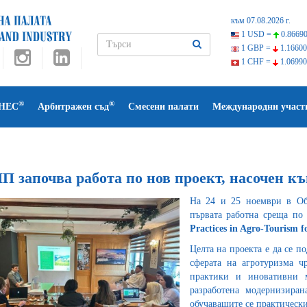
към 07.08.2026 г.
1 USD =
0.86690
1 GBP =
1.16600
1 CHF =
1.06990
®
®
НЕС
Арбитражен съд
Смесени палати
Международни участ
П започва работа по нов проект, насочен к
На 24 и 25 ноември в Обе
първата работна среща по
Practices in Agro-Tourism f
Целта на проекта е да се 
сферата на агротуризма ч
практики и иновативни 
разработена модернизира
обучаващите се практически