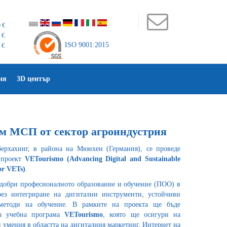
 €
 €
ISO 9001:2015
 €
ия
3D център
ъм МСП от сектор агроиндустрия
рхахинг, в района на Мюнхен (Германия), се проведе
 проект
VETourismo (Advancing Digital and Sustainable
or VETs)
.
подобри професионалното образование и обучение (ПОО) в
рез интегриране на дигитални инструменти, устойчиви
методи на обучение. В рамките на проекта ще бъде
на учебна програма
VETourismo
, която ще осигури на
 умения в областта на дигиталния маркетинг, Интернет на