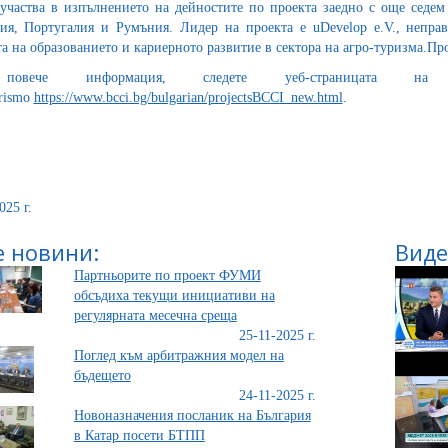
частва в изпълнението на дейностите по проекта заедно с още седем
ия, Португалия и Румъния. Лидер на проекта е uDevelop e.V., непра
та на образованието и кариерното развитие в сектора на агро-туризма.Пр
овече информация, следете уеб-страницата 
rismo
https://www.bcci.bg/bulgarian/projectsBCCI_new.html
.
025 г.
 новини:
Виде
Партньорите по проект ФУМИ
обсъдиха текущи инициативи на
регулярната месечна среща
25-11-2025 г.
Поглед към арбитражния модел на
бъдещето
24-11-2025 г.
Новоназначения посланик на България
в Катар посети БТПП