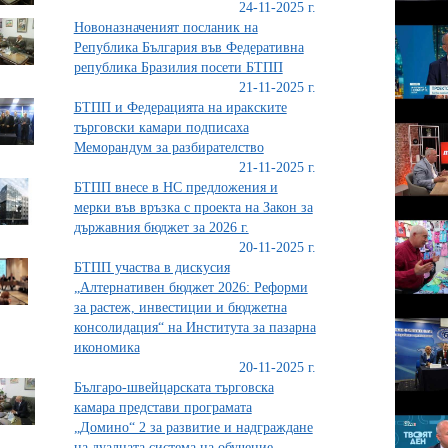
24-11-2025 г.
Новоназначеният посланик на
Република България във Федеративна
република Бразилия посети БТПП
21-11-2025 г.
БТПП и Федерацията на иракските
търговски камари подписаха
Меморандум за разбирателство
21-11-2025 г.
БТПП внесе в НС предложения и
мерки във връзка с проекта на Закон за
държавния бюджет за 2026 г.
20-11-2025 г.
БТПП участва в дискусия
„Алтернативен бюджет 2026: Реформи
за растеж, инвестиции и бюджетна
консолидация“ на Института за пазарна
икономика
20-11-2025 г.
Българо-швейцарската търговска
камара представи програмата
„Домино“ 2 за развитие и надграждане
на дуалната система на обучение