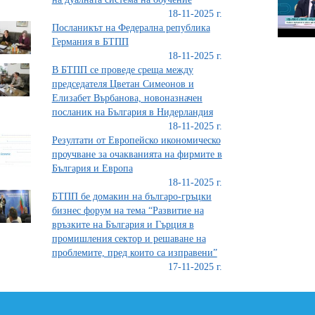
18-11-2025 г.
Посланикът на Федерална република
Германия в БТПП
18-11-2025 г.
В БТПП се проведе среща между
председателя Цветан Симеонов и
Елизабет Върбанова, новоназначен
посланик на България в Нидерландия
18-11-2025 г.
Резултати от Европейско икономическо
проучване за очакванията на фирмите в
България и Европа
18-11-2025 г.
БТПП бе домакин на българо-гръцки
бизнес форум на тема “Развитие на
връзките на България и Гърция в
промишления сектор и решаване на
проблемите, пред които са изправени”
17-11-2025 г.