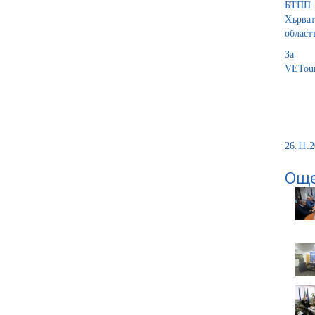
БТПП у
Хърват
област
За п
VETou
26.11.2
Още