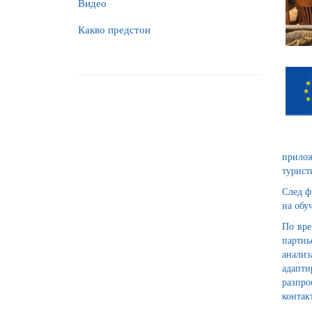
Видео
Какво предстои
прилож
турист
След ф
на обу
По вре
партнь
анализ
адапти
разпро
контак