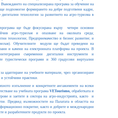
. Въвеждането на специализирана програма за обучение на
а ще подпомогне формирането на добре подготвени кадри,
 дигитални технологии за развитието на агро-туризма в
а програма ще бъде фокусирана върху четири основни
ойчив агро-туризъм и опазване на околната среда;
тни технологии; Предприемачество и бизнес развитие; и
уризъм). Обучителните модули ще бъдат преведени на
рани и качени на електронната платформа на проекта. В
интегрирани съвременни дигитални инструменти и
те туристически програми и 360 градусови виртуални
за адаптиране на учебните материали, чрез организиране
и и устойчиви практики.
тяхното изпълнение и конкретните ангажименти на всеки
тестване на учебната програма
VETourismo,
обработката и
рове и заетите в сектора на агро-индустрията, както и
упи. Предвид възможностите на Палатата в областта на
нформационно покритие, както и добрите и международни
ите и разработените продукти по проекта.