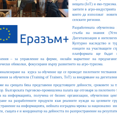
нещата (IoT) и еко-туризма
заетите в агро-индустрият
които да използват новите
селските региони.
Разработената обучителн
стълба на знания: (Уст
Дигитализация и интелиген
Културно наследство и т
езиците на участващите ст
платформата ще бъдат 
ения – за управление на ферми, онлайн маркетинг на предлагани
ически обиколки, фокусирани върху развитието на агро-туризма.
инализиране на курса за обучение ще се проведат пилотните тествания 
чения за обучители (Training of Trainers, ToT) за внедряване на дигиталн
ме на срещата бяха представени предстоящите дейности, сроковете за 
ор. Българската търговско-промишлена палата ще отговаря за пилотното 
а на информацията, получена от бизнес организации, обучителни цент
ране на разработените продукти към реалните нужди на целевите гр
странение на информацията, нейната изградена мрежа за национално и
ти, същата е и координатор на дейността по разпространение на резултат