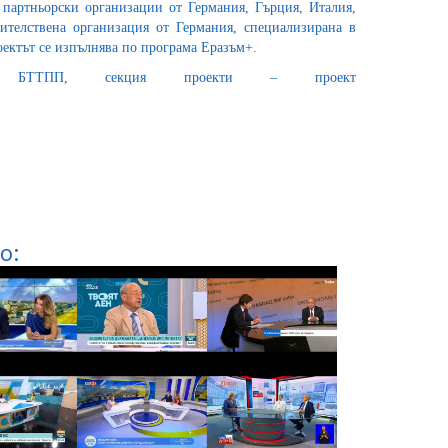
 партньорски организации от Германия, Гърция, Италия,
вителствена организация от Германия, специализирана в
оектът се изпълнява по програма Еразъм+.
на БТТПП, секция проекти – проект
о: