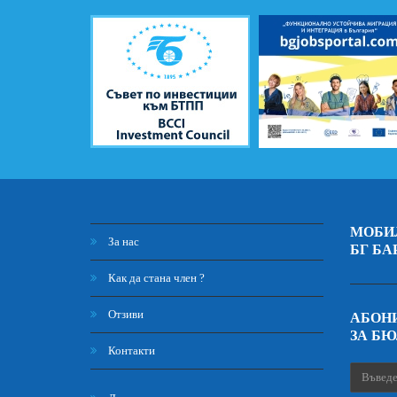
МОБИ
За нас
БГ БА
Как да стана член ?
Отзиви
АБОНИ
ЗА Б
Контакти