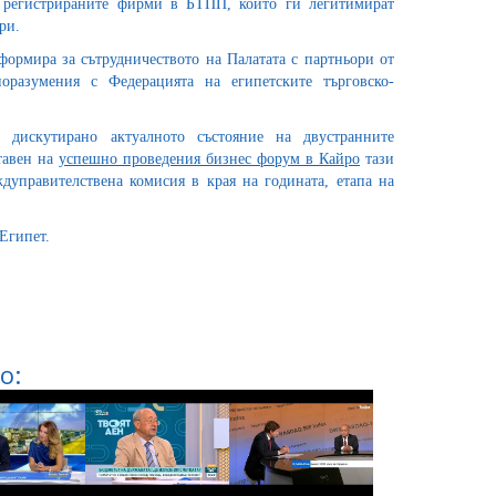
 регистрираните фирми в БТПП, които ги легитимират
ри.
ормира за сътрудничеството на Палатата с партньори от
оразумения с Федерацията на египетските търговско-
дискутирано актуалното състояние на двустранните
тавен на
успешно проведения бизнес форум в Кайро
тази
дуправителствена комисия в края на годината, етапа на
Египет.
о: