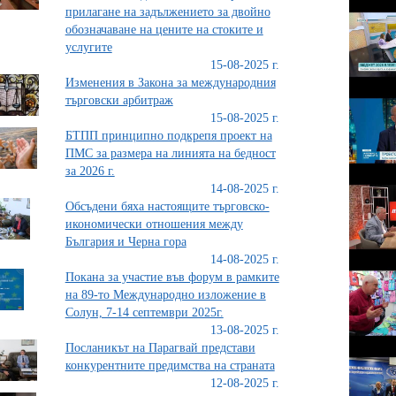
прилагане на задължението за двойно
обозначаване на цените на стоките и
услугите
15-08-2025 г.
Изменения в Закона за международния
търговски арбитраж
15-08-2025 г.
БТПП принципно подкрепя проект на
ПМС за размера на линията на бедност
за 2026 г.
14-08-2025 г.
Обсъдени бяха настоящите търговско-
икономически отношения между
България и Черна гора
14-08-2025 г.
Покана за участие във форум в рамките
на 89-то Международно изложение в
Солун, 7-14 септември 2025г.
13-08-2025 г.
Посланикът на Парагвай представи
конкурентните предимства на страната
12-08-2025 г.