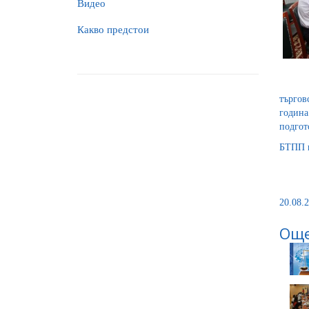
Видео
Какво предстои
търгов
година
подгот
БТПП щ
20.08.2
Още