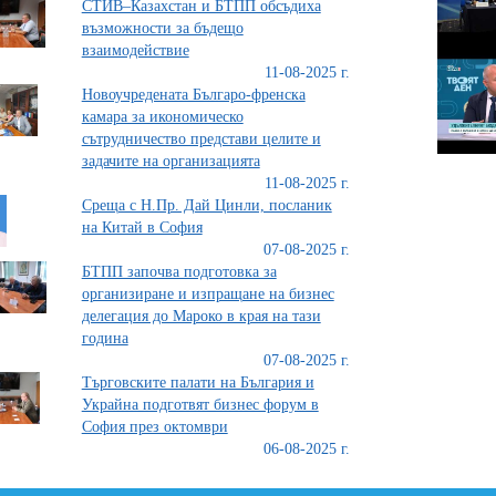
СТИВ–Казахстан и БТПП обсъдиха
възможности за бъдещо
взаимодействие
11-08-2025 г.
Новоучредената Българо-френска
камара за икономическо
сътрудничество представи целите и
задачите на организацията
11-08-2025 г.
Среща с Н.Пр. Дай Цинли, посланик
на Китай в София
07-08-2025 г.
БТПП започва подготовка за
организиране и изпращане на бизнес
делегация до Мароко в края на тази
година
07-08-2025 г.
Търговските палати на България и
Украйна подготвят бизнес форум в
София през октомври
06-08-2025 г.