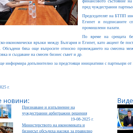
финансовото състояние на
пред чуждестранни партньо
Председателят на БТПП инф
Египет и подписаните сп
промишлени палати.
По време на срещата бе 
ско-икономически връзки между България и Египет, като акцент бе пос
. Обсъдени бяха още въпросите относно провеждането на смесена меж
овка и създаване на смесен бизнес съвет и др.
е информира допълнително за предстоящи инициативи с партньори от 
025 г.
 новини:
Виде
Признаване и изпълнение на
чуждестранни арбитражни решения
19-08-2025 г.
Министерството на икономиката и
бизнесът обсъдиха насоки за правилно