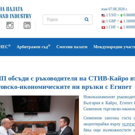
към 07.08.2026 г.
1 USD =
0.86690
1 GBP =
1.16600
1 CHF =
1.06990
®
®
НЕС
Арбитражен съд
Смесени палати
Международни участ
П обсъди с ръководителя на СТИВ-Кайро въ
говско-икономическите ни връзки с Египет
Новоназначеният ръководи
България в Кайро, Египет 
Симеонов търговско-иконом
Симеонов запозна госта 
акцентирайки върху
услуги
бяха още възможностите 