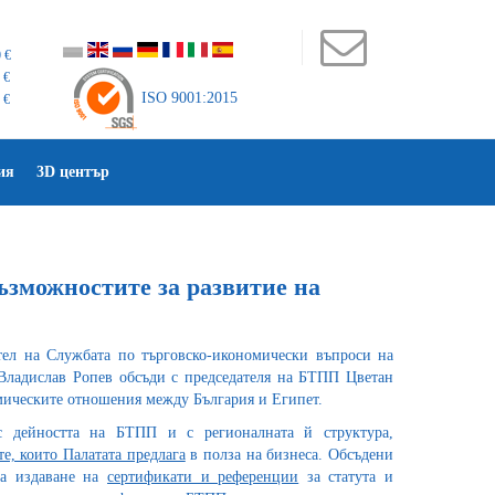
 €
 €
ISO 9001:2015
 €
ия
3D център
зможностите за развитие на
тел на Службата по търговско-икономически въпроси на
Владислав Ропев обсъди с председателя на БТПП Цветан
ическите отношения между България и Египет.
с дейността на БТПП и с регионалната й структура,
те, които Палатата предлага
в полза на бизнеса. Обсъдени
за издаване на
сертификати и референции
за статута и