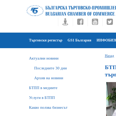
Търговски регистър
GS1 България
ИНФОБИЗ
Назад
Актуални новини
БТП
Последните 30 дни
тър
Архив на новини
БTПП в медиите
Услуги в БТПП
Какво ползва бизнесът