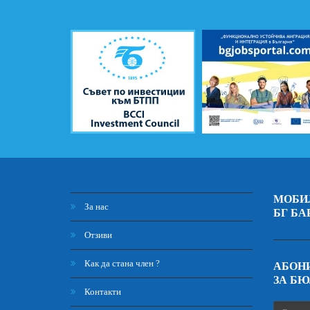
МОБИ
За нас
БГ БА
Отзиви
Как да стана член ?
АБОНИ
ЗА Б
Контакти