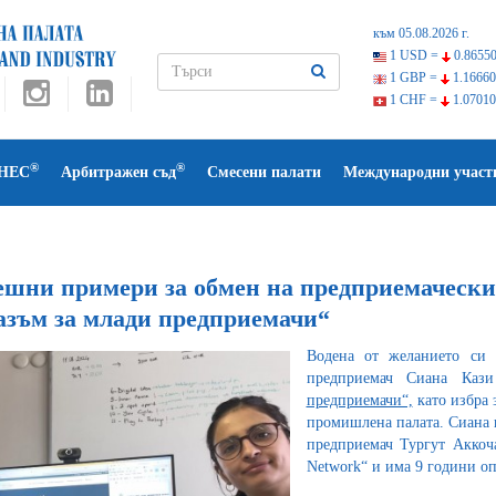
към 05.08.2026 г.
1 USD =
0.86550
1 GBP =
1.16660
1 CHF =
1.07010
®
®
НЕС
Арбитражен съд
Смесени палати
Международни участ
ешни примери за обмен на предприемачески
азъм за млади предприемачи“
Водена от желанието си д
предприемач Сиана Каз
предприемачи“,
като избра 
промишлена палата. Сиана 
предприемач Тургут Аккоча
Network“ и има 9 години оп