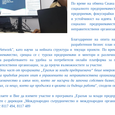
По време на обмена Сиана 
социалното предприемачест
предприемач, фокусирайки 
и устойчивост на идеята. 
социално предприемаче
неправителствени организа
Благодарение на опита н
разработения бизнес план и
Network”, като научи за нейната структура и текущи проекти. По врем
иемачество, срещна се с турски предприемачи и ментори и различн
а разработването на удобна за потребителя онлайн платформа за 
ителствени организации, за да проучи възможностите за участие.
деш част от програмата „Еразъм за млади предприемачи“ беше невероят
да придобия реален опит в управлението на неправителствена организац
иемачество и извън него, което ме насърчи да започна собствен бизне
их, са нещо, което ще продължа в цялата си бъдеща работа
“, сподели 
лаете и Вие да вземете участие в програмата „Еразъм за млади предп
те с дирекция „Международно сътрудничество и международни органи
2 8117 494, 8117 489