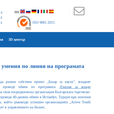
 €
 €
ISO 9001:2015
 €
ия
3D център
 умения по линия на програмата
а развие собствен проект „Базар за каузи“, младият
и проведе обмен по програмата
„Еразъм за млади
за своя посредническа организация Българската търговско-
проведе 40-дневен обмен в Истанбул, Турция при опитния
, който ръководи успешно организацията „Active Youth
ит в управлението на бизнес.