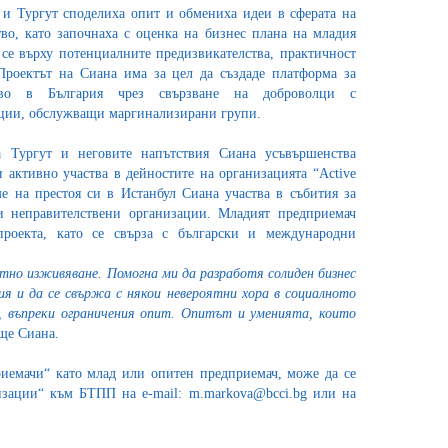
и Тургут споделиха опит и обмениха идеи в сферата на
во, като започнаха с оценка на бизнес плана на младия
се върху потенциалните предизвикателства, практичност
Проектът на Сиана има за цел да създаде платформа за
ство в България чрез свързване на доброволци с
ции, обслужващи маргинализирани групи.
а Тургут и неговите напътствия Сиана усъвършенства
 активно участва в дейностите на организацията “Active
е на престоя си в Истанбул Сиана участва в събития за
и неправителствени организации. Младият предприемач
проекта, като се свърза с български и международни
но изживяване. Помогна ми да разработя солиден бизнес
ия и да се свържа с някои невероятни хора в социалното
с, въпреки ограничения опит. Опитът и уменията, които
още Сиана.
риемачи“ като млад или опитен предприемач, може да се
зации“ към БТПП на e-mail: m.markova@bcci.bg или на