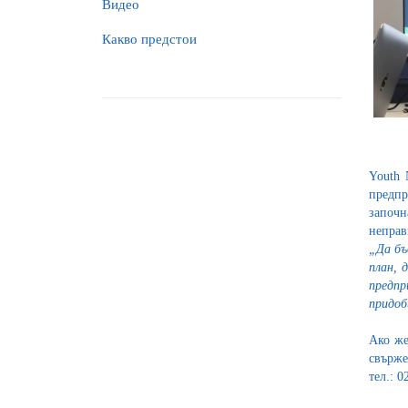
Видео
Какво предстои
Youth 
предпр
започн
неправ
„Да бъ
план, 
предпр
придоб
Ако же
свърже
тел.: 0