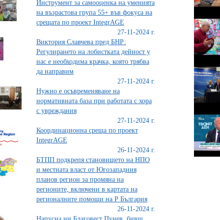
Инструмент за самооценка на уменията
на възрастова група 55+ във фокуса на
срещата по проект IntegrAGE
27-11-2024 г.
Виктория Славчева пред БНР:
Регулирането на лобистката дейност у
нас е необходима крачка, която трябва
да направим
27-11-2024 г.
Нужно е осъвременяване на
нормативната база при работата с хора
с увреждания
27-11-2024 г.
Координационна среща по проект
IntegrAGE
26-11-2024 г.
БТПП подкрепя становището на НПО
и местната власт от Югозападния
планов регион за промяна на
регионите, включени в картата на
регионалните помощи на Р България
26-11-2024 г.
Напусна ни Благовест Пунев, бивш