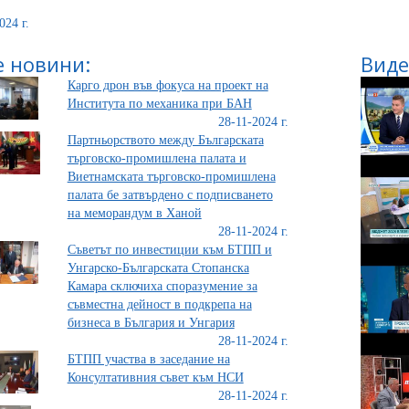
024 г.
 новини:
Виде
Карго дрон във фокуса на проект на
Института по механика при БАН
28-11-2024 г.
Партньорството между Българската
търговско-промишлена палата и
Виетнамската търговско-промишлена
палата бе затвърдено с подписването
на меморандум в Ханой
28-11-2024 г.
Съветът по инвестиции към БТПП и
Унгарско-Българската Стопанска
Камара сключиха споразумение за
съвместна дейност в подкрепа на
бизнеса в България и Унгария
28-11-2024 г.
БТПП участва в заседание на
Консултативния съвет към НСИ
28-11-2024 г.