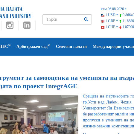
към 06.08.2026 г.
1 USD =
0.86640
1 GBP =
1.16680
1 CHF =
1.07000
®
®
НЕС
Арбитражен съд
Смесени палати
Международни участ
румент за самооценка на уменията на възра
щата по проект IntegrAGE
Срещата на партньорите п
гр.Усти над Лабем, Чехия.
Университет Ян Евангелист
бе разработеният онлайн и
пропуски в уменията на це
жизненоважни компетенци