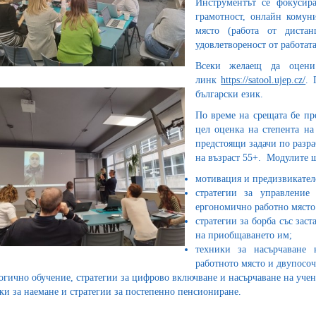
Инструментът се фокусира
грамотност, онлайн комун
място (работа от диста
удовлетвореност от работат
Всеки желаещ да оцени
линк
https://satool.ujep.cz/
. 
български език.
По време на срещата бе пр
цел оценка на степента на
предстоящи задачи по разра
на възраст 55+. Модулите 
мотивация и предизвикателс
стратегии за управление
ергономично работно място:
стратегии за борба със зас
на приобщаването им;
техники за насърчаване 
работното място и двупосоч
огично обучение, стратегии за цифрово включване и насърчаване на учен
ки за наемане и стратегии за постепенно пенсиониране.