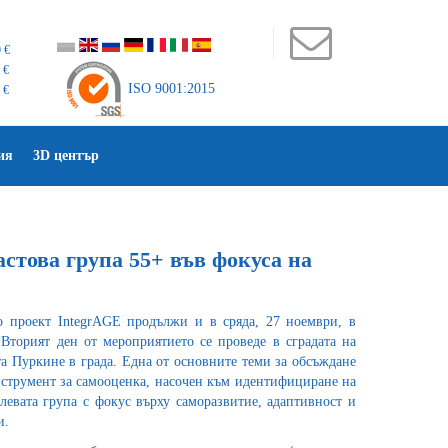
 €
 €
ISO 9001:2015
 €
ия
3D център
стова група 55+ във фокуса на
о проект IntegrAGE продължи и в сряда, 27 ноември, в
 Вторият ден от мероприятието се проведе в сградата на
а Пуркине в града. Една от основните теми за обсъждане
нструмент за самооценка, насочен към идентифициране на
левата група с фокус върху саморазвитие, адаптивност и
и.