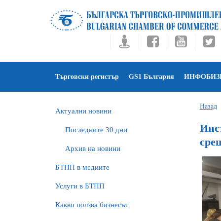
Търговски регистър
GS1 България
ИНФОБИЗ
Назад
Актуални новини
Инст
Последните 30 дни
сре
Архив на новини
БTПП в медиите
Услуги в БТПП
Какво ползва бизнесът