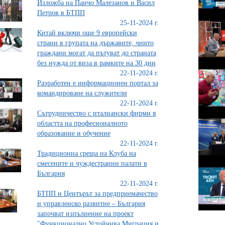
Изложба на Панчо Малезанов и Васил
Петров в БТПП
25-11-2024 г.
Китай включи още 9 европейски
страни в групата на държавите, чиито
граждани могат да пътуват до страната
без нужда от виза в рамките на 30 дни
22-11-2024 г.
Разработен е информационен портал за
командироване на служители
22-11-2024 г.
Сътрудничество с италиански фирми в
областта на професионалното
образование и обучение
22-11-2024 г.
Традиционна среща на Клуба на
смесените и чуждестранни палати в
България
22-11-2024 г.
БТПП и Центърът за предприемачество
и управленско развитие – България
започват изпълнение на проект
"Функционално Устойчива Миграция и