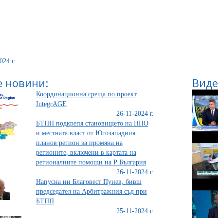
024 г.
 новини:
Виде
Координационна среща по проект
IntegrAGE
26-11-2024 г.
БТПП подкрепя становището на НПО
и местната власт от Югозападния
планов регион за промяна на
регионите, включени в картата на
регионалните помощи на Р България
26-11-2024 г.
Напусна ни Благовест Пунев, бивш
председател на Арбитражния съд при
БТПП
25-11-2024 г.