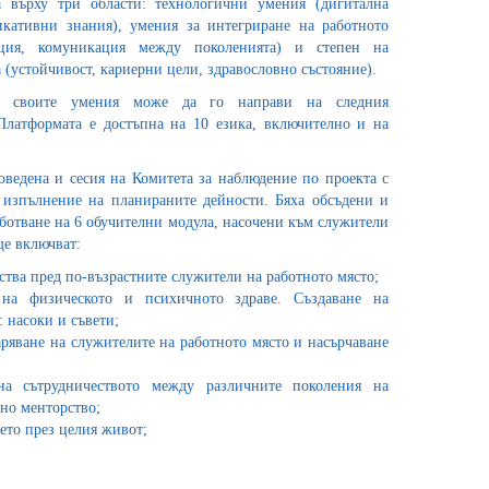
 върху три области: технологични умения (дигитална
икативни знания), умения за интегриране на работното
нция, комуникация между поколенията) и степен на
а (устойчивост, кариерни цели, здравословно състояние).
 своите умения може да го направи на следния
Платформата е достъпна на 10 езика, включително и на
оведена и сесия на Комитета за наблюдение по проекта с
 изпълнение на планираните дейности. Бяха обсъдени и
ботване на 6 обучителни модула, насочени към служители
ще включват:
тва пред по-възрастните служители на работното място;
 на физическото и психичното здраве. Създаване на
 насоки и съвети;
таряване на служителите на работното място и насърчаване
на сътрудничеството между различните поколения на
но менторство;
ето през целия живот;