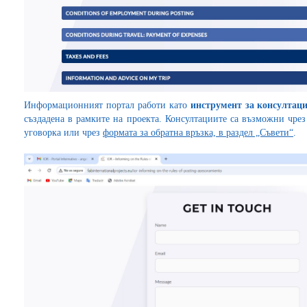
Информационният портал работи като
инструмент за консултац
създадена в рамките на проекта. Консултациите са възможни чрез
уговорка или чрез
формата за обратна връзка, в раздел „Съвети“
.