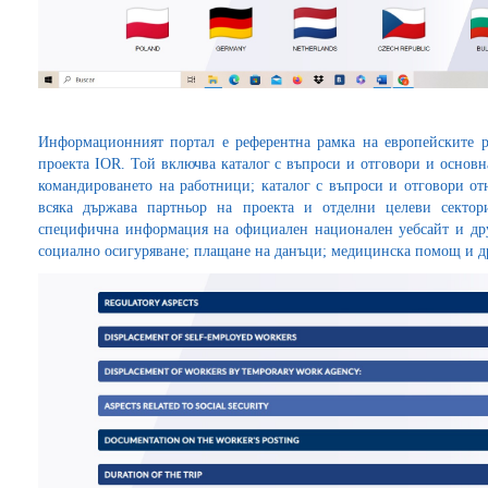
Информационният портал е референтна рамка на европейските р
проекта IOR. Той включва каталог с въпроси и отговори и основ
командироването на работници; каталог с въпроси и отговори от
всяка държава партньор на проекта и отделни целеви секто
специфична информация на официален национален уебсайт и др
социално осигуряване; плащане на данъци; медицинска помощ и д