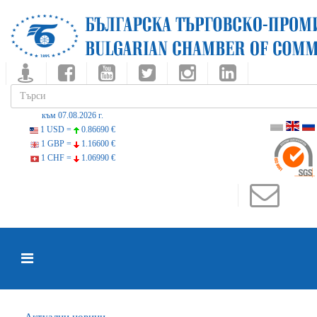
към 07.08.2026 г.
1 USD =
0.86690 €
1 GBP =
1.16600 €
1 CHF =
1.06990 €