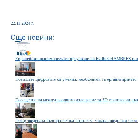
22.11.2024 г.
Още новини:
Европейско икономическото проучване на EUROCHAMBRES и на
Повишете цифровите си умения, необходими за организирането 
Посещение на международното изложение за 3D технологии 
Новоучредената Българо-чешка търговска камара представи своит