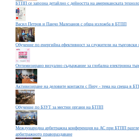
БТПП се запозна детайлно с дейността на американската техно
Васил Петров и Панчо Малезанов с обща изложба в БТПП
Обучение по енергийна ефективност за служители на търговски 
Оптимизирано визуално съдържание за глобална електронна търг
Активизиране на деловите контакти с Перу - тема на среща в Б
Обучение по БЗУТ за местни органи на БТПП
Международна арбитражна конференция на АС при БТПП разглед
арбитражното правораздаване