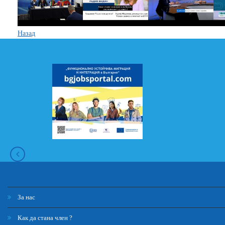
Назад
За нас
Как да стана член ?