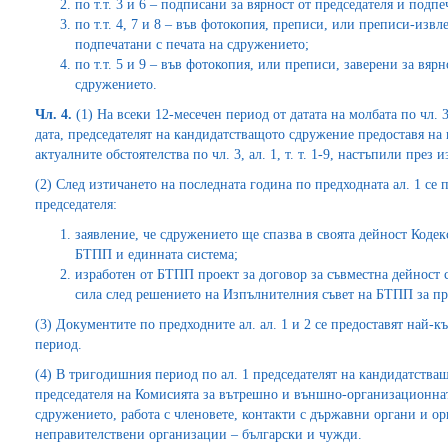
по т.т. 3 и 6 – подписани за вярност от председателя и подп
по т.т. 4, 7 и 8 – във фотокопия, преписи, или преписи-извл
подпечатани с печата на сдружението;
по т.т. 5 и 9 – във фотокопия, или преписи, заверени за вяр
сдружението.
Чл. 4.
(1) На всеки 12-месечен период от датата на молбата по чл. 3
дата, председателят на кандидатстващото сдружение предоставя на
актуалните обстоятелства по чл. 3, ал. 1, т. т. 1-9, настъпили през
(2) След изтичането на последната година по предходната ал. 1 се
председателя:
заявление, че сдружението ще спазва в своята дейност Кодекс
БТПП и единната система;
изработен от БТПП проект за договор за съвместна дейност 
сила след решението на Изпълнителния съвет на БТПП за пр
(3) Документите по предходните ал. ал. 1 и 2 се предоставят най-к
период.
(4) В тригодишния период по ал. 1 председателят на кандидатств
председателя на Комисията за вътрешно и външно-организационнат
сдружението, работа с членовете, контакти с държавни органи и ор
неправителствени организации – български и чужди.