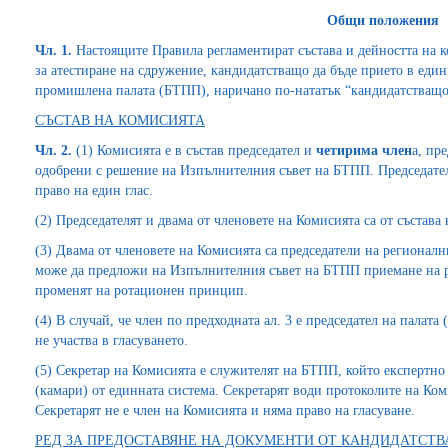
Общи положения
Чл. 1.
Настоящите Правила регламентират състава и дейността на к
за атестиране на сдружение, кандидатстващо да бъде прието в един
промишлена палата (БТПП), наричано по-нататък “кандидатстващо
СЪСТАВ НА КОМИСИЯТА
Чл. 2.
(1) Комисията е в състав председател и
четирима член
а, пр
одобрени с решение на Изпълнителния съвет на БТПП. Председател
право на един глас.
(2) Председателят и двама от членовете на Комисията са от състав
(3) Двама от членовете на Комисията са председатели на регионалн
може да предложи на Изпълнителния съвет на БТПП приемане на р
променят на ротационен принцип.
(4) В случай, че член по предходната ал. 3 е председател на палата 
не участва в гласуването.
(5) Секретар на Комисията е служителят на БТПП, който експертно 
(камари) от единната система. Секретарят води протоколите на Ко
Секретарят не е член на Комисията и няма право на гласуване.
РЕД ЗА ПРЕДОСТАВЯНЕ НА ДОКУМЕНТИ ОТ КАНДИДАТСТ