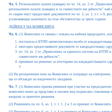
Чл. 5.
Регионалните палати (камари) по чл. 14, ал. 2 от „Правилни
регионалните палати (камари) и за съвместните им дейности” най-к
от същия текст предоставят документите по чл. 3, ал. 1, т.т. 1-9, ре
установяващи наличието на тези обстоятелства за трите години.
ДЕЙНОСТ НА КОМИСИЯТА
Чл. 6.
(1) Комисията се свиква с покана на нейния председател, из
постъпила в БТПП окомплектована молба от кандидатстващ
ежегодно предоставяните документи от кандидатстващо сдр
чл. 14, ал. 2 от „Правилника за единната система на БТПП и
съвместните им дейности”;
приемане на решение за атестиране на кандидатстващото сдру
3.
(2) На ротационния член на Комисията се изпращат на електронен,
ще се обсъждат на насроченото заседание.
Чл. 7.
(1) Комисията приема решения при участие на председателя
комисията може да представи в писмен вид подписано становище и
кворума за приетите решения.
(2) Решенията по чл. 6, ал. 1, т. т. 1, 2 и 3 се приемат от Комисия
(3) Решенията по чл. 6, ал. 1, т. 4 се приемат от Комисията с един