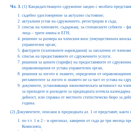
Чл. 3.
(1) Кандидатстващото сдружение заедно с молбата представя
съдебно удостоверение за актуално състояние;
актуалния устав на сдружението, регистриран в съда;
списък на членовете, съдържащ: за стопанските субекти – 
лица – трите имена и ЕГН;
решение за размера на членския внос (имуществената вноска
управителен орган;
фактурите (платежните нареждания) за заплатени от членове
списък на предоставяните от сдружението услуги;
решения за цените (тарифи) на предоставяните от сдружение
оправомощения от устава управителен орган;
решения за логото и знамето, определени от оправомощения 
регламентите за логото и знамето не са част от устава на сдр
документи, установяващи икономическата активност на член
за приходите и разходите за предходната изтекла календарн
дейност, или справка от местното статистическо бюро за дей
година.
(2) Документите, описани в предходната ал. 1 се представят, както 
по т.т. 1 и 2 – в оригинал, заверени от съда до три месеца 
Комисията;