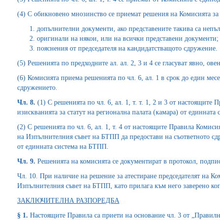
(4) С обикновено мнозинство се приемат решения на Комисията за 
допълнителни документи, ако представените такива са непъ
оригинали на някои, или на всички представени документи;
пояснения от председателя на кандидатстващото сдружение.
(5) Решенията по предходните ал. ал. 2, 3 и 4 се гласуват явно, ов
(6) Комисията приема решенията по чл. 6, ал. 1 в срок до един мес
сдружението.
Чл. 8.
(1) С решенията по чл. 6, ал. 1, т. т. 1, 2 и 3 от настоящит
изискванията за статут на регионална палата (камара) от единната
(2) С решенията по чл. 6, ал. 1, т. 4 от настоящите Правила Комис
на Изпълнителния съвет на БТПП да предостави на съответното сдр
от единната система на БТПП.
Чл. 9.
Решенията на комисията се документират в протокол, подписа
Чл. 10. При наличие на решение за атестиране председателят на 
Изпълнителния съвет на БТПП, като прилага към него заверено коп
ЗАКЛЮЧИТЕЛНА РАЗПОРЕДБА
§ 1.
Настоящите Правила са приети на основание чл. 3 от „Правил