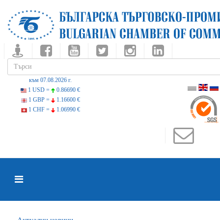
към 07.08.2026 г.
1 USD =
0.86690 €
1 GBP =
1.16600 €
1 CHF =
1.06990 €