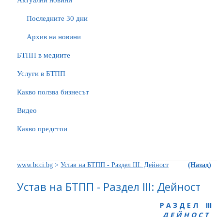
Актуални новини
Последните 30 дни
Архив на новини
БTПП в медиите
Услуги в БТПП
Какво ползва бизнесът
Видео
Какво предстои
www.bcci.bg
>
Устав на БТПП - Раздел III: Дейност
(Назад)
Устав на БТПП - Раздел III: Дейност
Р А З Д Е Л III
Д Е Й Н О С Т