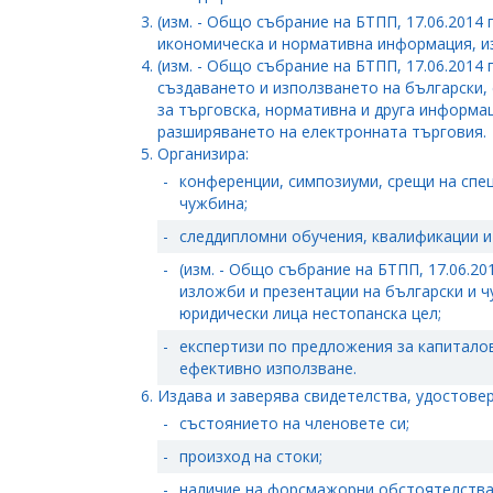
(изм. - Общо събрание на БТПП, 17.06.2014 
икономическа и нормативна информация, изс
(изм. - Общо събрание на БТПП, 17.06.2014 
създаването и използването на български,
за търговска, нормативна и друга информац
разширяването на електронната търговия.
Организира:
-
конференции, симпозиуми, срещи на спец
чужбина;
-
следдипломни обучения, квалификации и
-
(изм. - Общо събрание на БТПП, 17.06.20
изложби и презентации на български и ч
юридически лица нестопанска цел;
-
експертизи по предложения за капитало
ефективно използване.
Издава и заверява свидетелства, удостовер
-
състоянието на членовете си;
-
произход на стоки;
-
наличие на форсмажорни обстоятелства