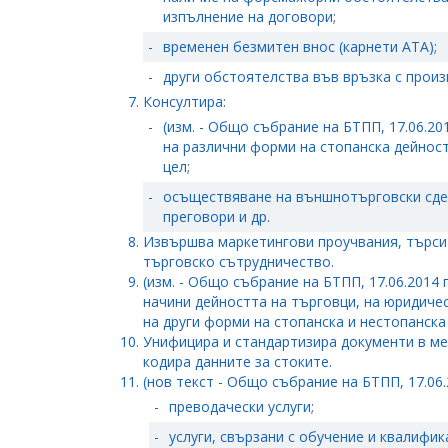
изпълнение на договори;
-
временен безмитен внос (карнети АТА);
-
други обстоятелства във връзка с произ
Консултира:
-
(изм. - Общо събрание на БТПП, 17.06.20
на различни форми на стопанска дейност
цел;
-
осъществяване на външнотърговски сдел
преговори и др.
Извършва маркетингови проучвания, търси
търговско сътрудничество.
(изм. - Общо събрание на БТПП, 17.06.2014
начини дейността на търговци, на юридичес
на други форми на стопанска и нестопанска
Унифицира и стандартизира документи в м
кодира данните за стоките.
(нов текст - Общо събрание на БТПП, 17.06.
-
преводачески услуги;
-
услуги, свързани с обучение и квалифика