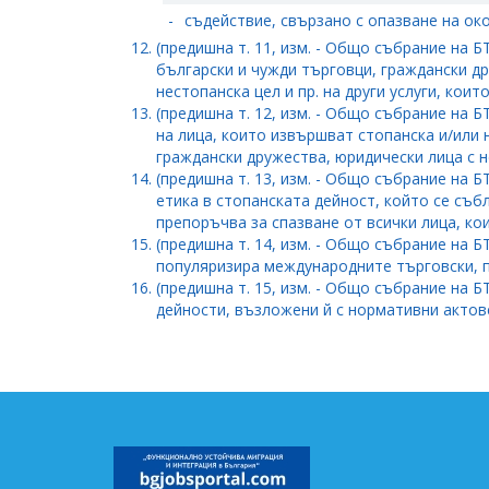
-
съдействие, свързано с опазване на око
(предишна т. 11, изм. - Общо събрание на БТ
български и чужди търговци, граждански др
нестопанска цел и пр. на други услуги, кои
(предишна т. 12, изм. - Общо събрание на Б
на лица, които извършват стопанска и/или 
граждански дружества, юридически лица с н
(предишна т. 13, изм. - Общо събрание на Б
етика в стопанската дейност, който се съб
препоръчва за спазване от всички лица, ко
(предишна т. 14, изм. - Общо събрание на БТ
популяризира международните търговски, п
(предишна т. 15, изм. - Общо събрание на Б
дейности, възложени й с нормативни актов