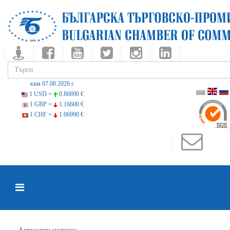
към 07.08.2026 г.
1 USD =
0.86690 €
1 GBP =
1.16600 €
1 CHF =
1.06990 €