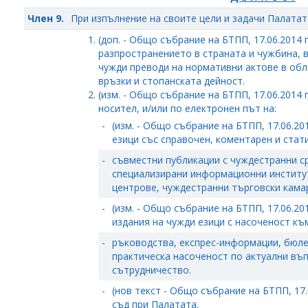
Член 9.
При изпълнение на своите цели и задачи Палатат
(доп. - Общо събрание на БТПП, 17.06.2014 
разпространението в страната и чужбина, в
чужди преводи на нормативни актове в об
връзки и стопанската дейност.
(изм. - Общо събрание на БТПП, 17.06.2014 
носител, и/или по електронен път на:
-
(изм. - Общо събрание на БТПП, 17.06.20
езици със справочен, коментарен и стат
-
съвместни публикации с чуждестранни с
специализирани информационни институ
центрове, чуждестранни търговски камари
-
(изм. - Общо събрание на БТПП, 17.06.20
издания на чужди езици с насоченост къ
-
ръководства, експрес-информации, бюлет
практическа насоченост по актуални в
сътрудничество.
-
(нов текст - Общо събрание на БТПП, 17.
съд при Палатата.