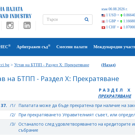
към 06.08.2026 г.
1 USD =
0.86640
1 GBP =
1.16680
1 CHF =
1.07000
®
®
НЕС
Арбитражен съд
Смесени палати
Международни участ
ci.bg
>
Устав на БТПП - Раздел X: Прекратяване
(Назад)
ав на БТПП - Раздел X: Прекратяване
Р А З Д Е Л X
ПРЕКРАТЯВАНЕ
37.
/1/
Палатата може да бъде прекратена при наличие на зак
/2/
При прекратяването Управителният съвет, или определ
/3/
Останалото след удовлетворяването на кредиторите и
събрание