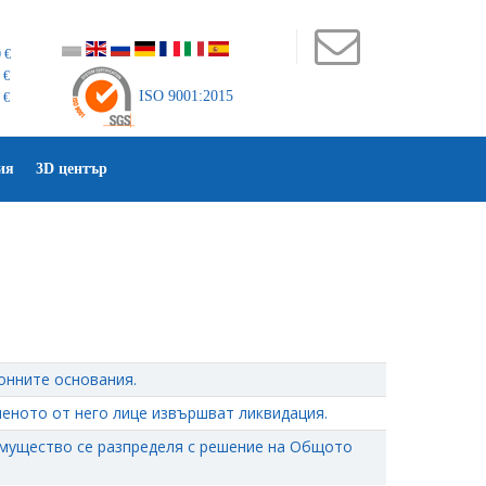
 €
 €
ISO 9001:2015
 €
ия
3D център
онните основания.
еното от него лице извършват ликвидация.
мущество се разпределя с решение на Общото