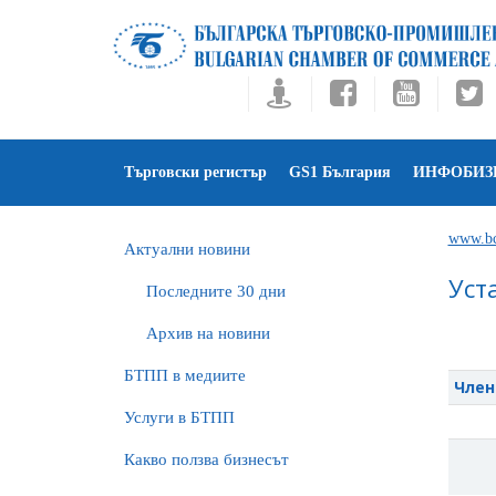
Търговски регистър
GS1 България
ИНФОБИЗ
www.bc
Актуални новини
Уст
Последните 30 дни
Архив на новини
БTПП в медиите
Член 
Услуги в БТПП
Какво ползва бизнесът