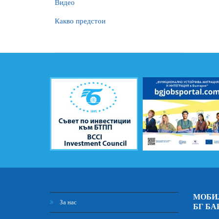
Видео
Какво предстои
МОБИ
За нас
БГ БА