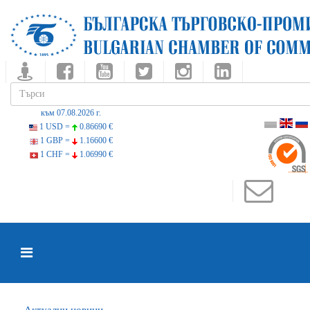
към 07.08.2026 г.
1 USD =
0.86690 €
1 GBP =
1.16600 €
1 CHF =
1.06990 €