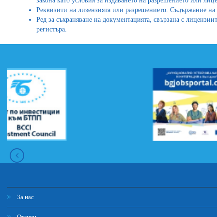
закона като условия за издаването на разрешението или лице
Реквизити на лизензията или разрешението. Съдържание на 
Ред за съхраняване на документацията, свързана с лицензиит
регистъра.
За нас
Отзиви