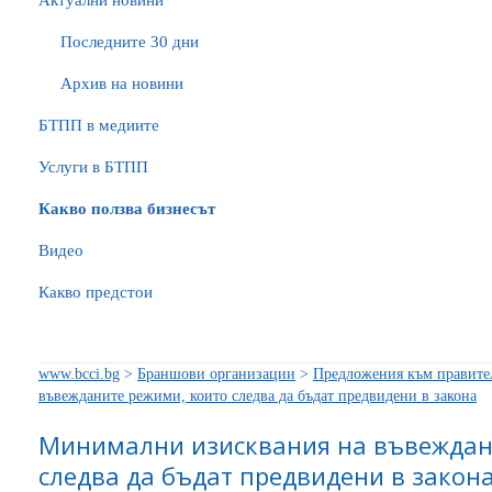
Актуални новини
Последните 30 дни
Архив на новини
БTПП в медиите
Услуги в БТПП
Какво ползва бизнесът
Видео
Какво предстои
www.bcci.bg
>
Браншови организации
>
Предложения към правите
въвежданите режими, които следва да бъдат предвидени в закона
Минимални изисквания на въвеждан
следва да бъдат предвидени в закон