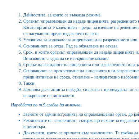
Дейностите, за които се въвежда режима.
Органът, оправомощен да издаде лицензията, разрешението 
Когато органът е колективен – редът за вземане на решениет
съгласуването преди издаването на акта.
Условията за издаване на лицензията или разрешението или 
Основанията за отказ. Ред за обжалване на отказа.
Срок, в който органът, оправомощен да издаде лицензията и
Вписването следва да се извършва незабавно.
Срокът на валидност на лицензията или разрешението или за
Основанията за прекратяване на лицензията или разрешениет
преди изтичане на срока, отнемане – изчерпателно изброени
Такси.
Законова делегация за наредба, свързана с процедурата по и
извършване на вписването.
Наредбата по т.9 следва да включва:
Звеното от администрацията на оправомощения орган, до кой
Реквизитите на заявлението, съдържащо искане за издаване
в регистъра.
Документи, които се прилагат към заявлението. Те трябва да