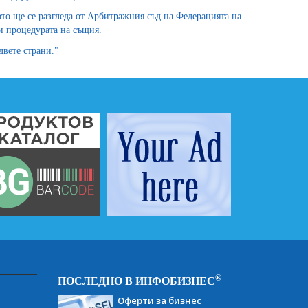
то ще се разгледа от Арбитражния съд на Федерацията на
 процедурата на същия.
вете страни."
®
ПОСЛЕДНО В ИНФОБИЗНЕС
Оферти за бизнес