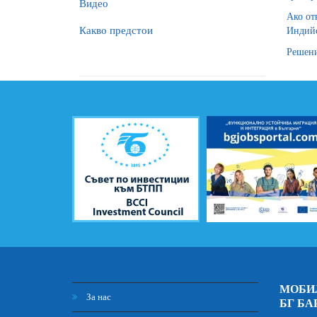
Видео
Ако от
Какво предстои
Индийс
Решени
МОБИ
За нас
БГ БА