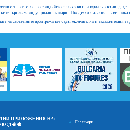
ветникът по такъв спор е индийско физическо или юридическо лице, дело
ките търговско-индустриални камари - Ню Делхи съгласно Правилника и
ята на съответните арбитражи ще бъдат окончателни и задължителни за д
ЛНИ ПРИЛОЖЕНИЯ НА:
Партньори
РКОД