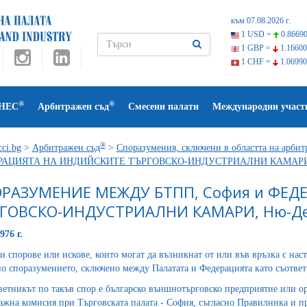
към 07.08.2026 г.
1 USD =
0.86690
1 GBP =
1.16600
1 CHF =
1.06990
®
®
НЕС
Арбитражен съд
Смесени палати
Международни участ
®
ci.bg
>
Арбитражен съд
>
Споразумения, сключени в областта на арбит
РАЦИЯТА НА ИНДИЙСКИТЕ ТЪРГОВСКО-ИНДУСТРИАЛНИ КАМАРИ,
РАЗУМЕНИЕ МЕЖДУ БТПП, София и ФЕД
ГОВСКО-ИНДУСТРИАЛНИ КАМАРИ, Ню-Д
976 г.
и спорове или искове, които могат да възникнат от или във връзка с нас
но споразумението, сключено между Палатата и Федерацията като съотве
ветникът по такъв спор е българско външнотърговско предприятие или ор
ажна комисия при Търговската палата - София, съгласно Правилника и пр