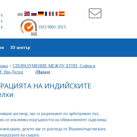
 €
 €
ISO 9001:2015
 €
ия
3D център
ража
>
СПОРАЗУМЕНИЕ МЕЖДУ БТПП, София и
 Ню-Делхи
(Назад)
ЕРАЦИЯТА НА ИНДИЙСКИТЕ
елхи
тоящия договор, ще се разрешават по арбитражен път,
тно се изключва подсъдността на обикновените съдилища.
ганизация, делото ще се разгледа от Външнотърговската
оцедурата на същата.