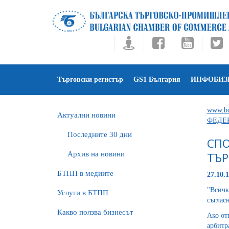
Търговски регистър
GS1 България
ИНФОБИЗ
www.bc
Актуални новини
ФЕДЕ
Последните 30 дни
СПО
Архив на новини
ТЪР
БTПП в медиите
27.10.1
"Всичк
Услуги в БТПП
съглас
Какво ползва бизнесът
Ако от
арбитр