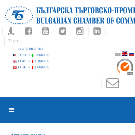
към 07.08.2026 г.
1 USD =
0.86690 €
1 GBP =
1.16600 €
1 CHF =
1.06990 €