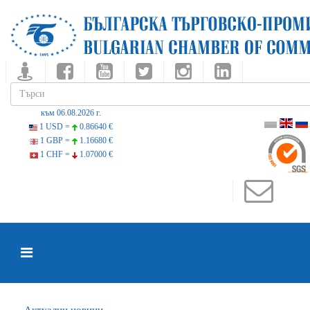
към 06.08.2026 г.
1 USD =
0.86640 €
1 GBP =
1.16680 €
1 CHF =
1.07000 €