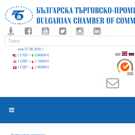
към 07.08.2026 г.
1 USD =
0.86690 €
1 GBP =
1.16600 €
1 CHF =
1.06990 €