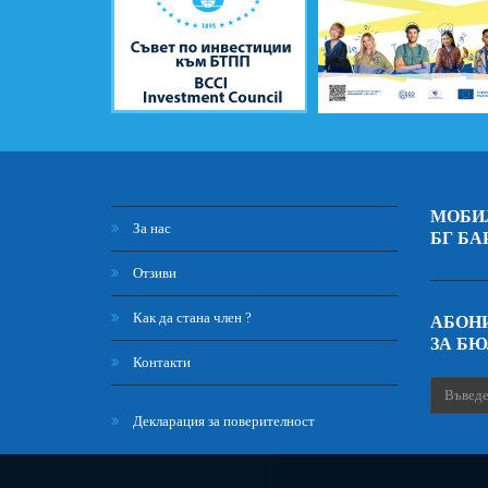
МОБИ
За нас
БГ БА
Отзиви
Как да стана член ?
АБОНИ
ЗА Б
Контакти
Декларация за поверителност