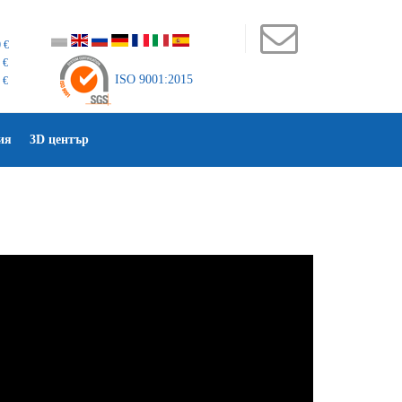
 €
 €
ISO 9001:2015
 €
ия
3D център