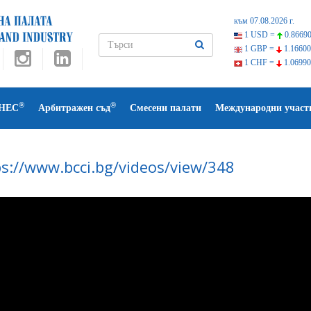
към 07.08.2026 г.
1 USD =
0.86690
1 GBP =
1.16600
1 CHF =
1.06990
®
®
НЕС
Арбитражен съд
Смесени палати
Международни участ
ps://www.bcci.bg/videos/view/348