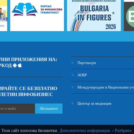
ЛНИ ПРИЛОЖЕНИЯ НА:
Партньори
РКОД
АОБР
Международни и Национални уч
РАЙТЕ СЕ БЕЗПЛАТНО
ЮЛЕТИН ИНФОБИЗНЕС
Център за медиация
Абонамент
Този сайт използва бисквитки.
Допълнителна информация.
-
Разбрано
.