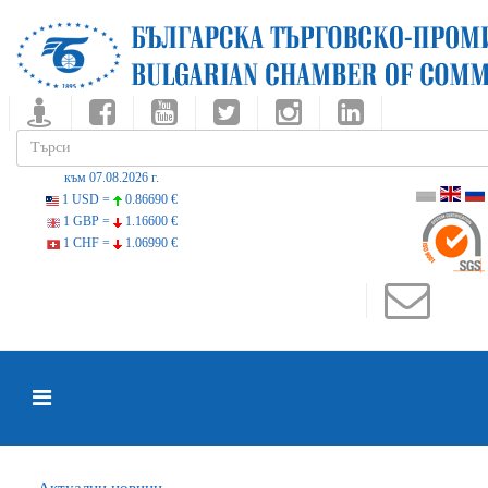
към 07.08.2026 г.
1 USD =
0.86690 €
1 GBP =
1.16600 €
1 CHF =
1.06990 €