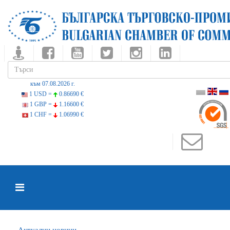
към 07.08.2026 г.
1 USD =
0.86690 €
1 GBP =
1.16600 €
1 CHF =
1.06990 €