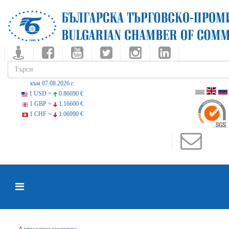
към 07.08.2026 г.
1 USD =
0.86690 €
1 GBP =
1.16600 €
1 CHF =
1.06990 €