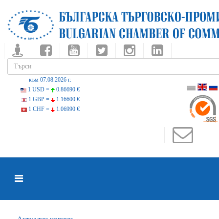
към 07.08.2026 г.
1 USD =
0.86690 €
1 GBP =
1.16600 €
1 CHF =
1.06990 €