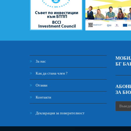
МОБИ
За нас
БГ БА
Как да стана член ?
Отзиви
АБОНИ
ЗА Б
Контакти
Декларация за поверителност