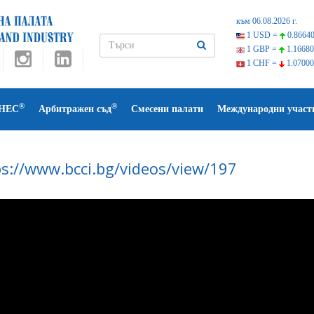
към 06.08.2026 г.
1 USD =
0.86640
1 GBP =
1.16680
1 CHF =
1.07000
®
®
НЕС
Арбитражен съд
Смесени палати
Международни участ
ps://www.bcci.bg/videos/view/197