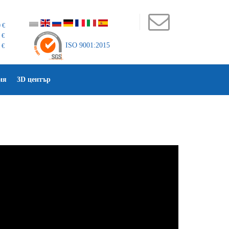
 €
 €
ISO 9001:2015
 €
ия
3D център