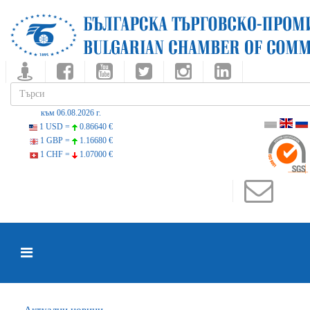
към 06.08.2026 г.
1 USD =
0.86640 €
1 GBP =
1.16680 €
1 CHF =
1.07000 €