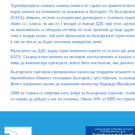
Туроператорите очакват спешна намеса от страна на правителствот
върху цените на почивките за чужденци в България. От Българскат
(БАТА) обявиха, че вече са подписани договорите с големите туро
обаче са с клауза, че ако от 1 януари се въведе ДДС при тези сдел
на икономиката са обещали отговор по този проблем да бъде даде
това е твърде късно, тъй като брошурите на българските туристиче
в тях не могат да бъдат посочени конкретни цени.
Налагането на ДДС върху туристическите пакети от услуги ще дове
БАТА. Според изчисленията на експерти постъпленията в хазната 
няма да компенсира приходите, които биха постъпили, ако данъкът
Българската търговско-промишлена палата ще подкрепи искането н
европейската общност посещават България с цел туризъм, за валид
Вече е изпратено писмо до външният министър Надежда Михайлова 
2000-та година се очертава като добра за българския туризъм, съо
се очаква да дойдат у нас на почивка. Около 10% от БВП на странат