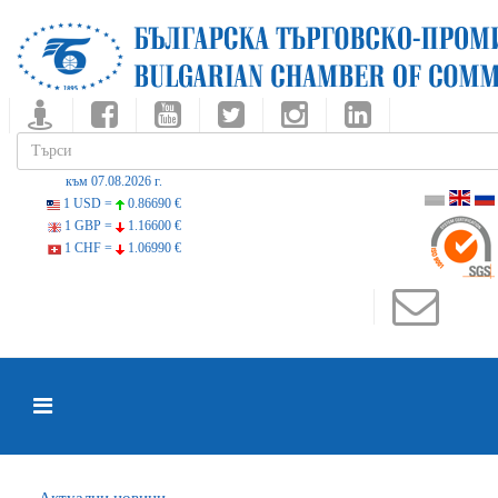
към 07.08.2026 г.
1 USD =
0.86690 €
1 GBP =
1.16600 €
1 CHF =
1.06990 €