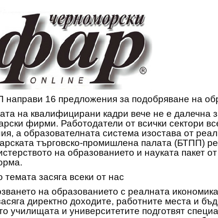
 направи 16 предложения за подобряване на об
ата на квалифицирани кадри вече не е далечна з
арски фирми. Работодатели от всички сектори вс
ия, а образователната система изостава от реал
арската търговско-промишлена палата (БТПП) ре
стерството на образованието и науката пакет от
орма.
 темата засяга всеки от нас
зването на образованието с реалната икономика 
засяга директно доходите, работните места и бъ
то училищата и университетите подготвят специа