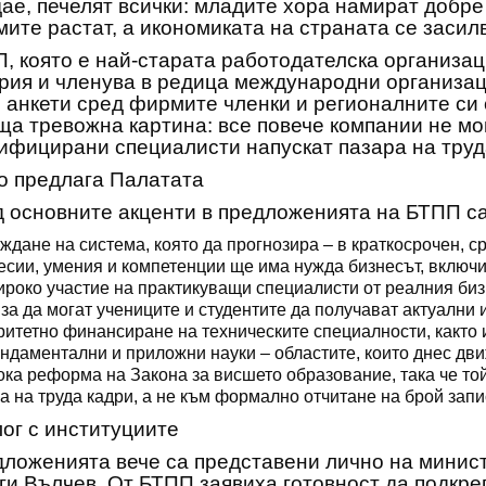
ае, печелят всички: младите хора намират добре
ите растат, а икономиката на страната се засил
, която е най-старата работодателска организац
рия и членува в редица международни организаци
 анкети сред фирмите членки и регионалните си 
ща тревожна картина: все повече компании не мо
ифицирани специалисти напускат пазара на труд
о предлага Палатата
 основните акценти в предложенията на БТПП са
ждане на система, която да прогнозира – в краткосрочен, с
сии, умения и компетенции ще има нужда бизнесът, включит
роко участие на практикуващи специалисти от реалния биз
 за да могат учениците и студентите да получават актуални
итетно финансиране на техническите специалности, както 
ндаментални и приложни науки – областите, които днес дв
ка реформа на Закона за висшето образование, така че той
а на труда кадри, а не към формално отчитане на брой запи
ог с институциите
ложенията вече са представени лично на минист
ги Вълчев. От БТПП заявиха готовност да подкреп