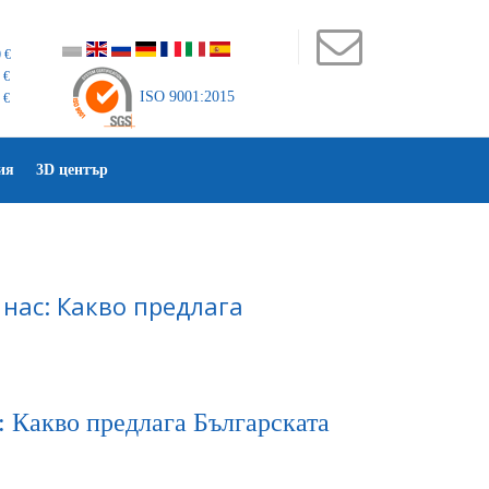
 €
 €
ISO 9001:2015
 €
ия
3D център
 нас: Какво предлага
с: Какво предлага Българската