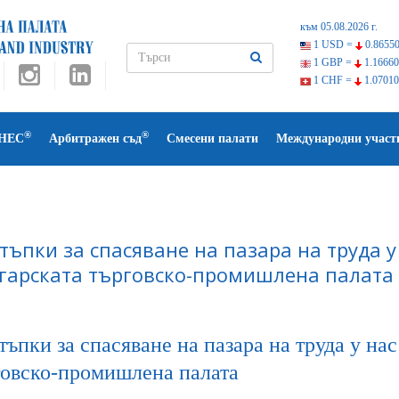
към 05.08.2026 г.
1 USD =
0.86550
1 GBP =
1.16660
1 CHF =
1.07010
®
®
НЕС
Арбитражен съд
Смесени палати
Международни участ
стъпки за спасяване на пазара на труда у
гарската търговско-промишлена палата
тъпки за спасяване на пазара на труда у на
говско-промишлена палата