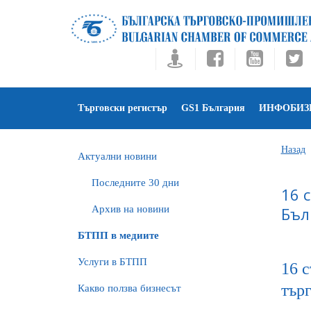
Търговски регистър
GS1 България
ИНФОБИЗ
Назад
Актуални новини
Последните 30 дни
16 
Архив на новини
Бъл
БTПП в медиите
Услуги в БТПП
16 с
тър
Какво ползва бизнесът