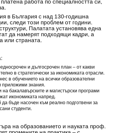
 платена работа по специалността си,
ва.
ия в България с над 130-годишна
и, следи този проблем от години.
структури, Палатата установява една
гат да намерят подходящи кадри, а
а или страната.
:
редносрочен и дългосрочен план – от какви
елно в стратегически за икономиката отрасли.
нес в обучението на всички образователни
 и приложими знания.
и на бакалавърските и магистърски програми
ижат икономиката напред.
 да бъде насочен към реално подготвени за
сани студенти.
ъра на образованието и науката проф.
ят промените на практика – с