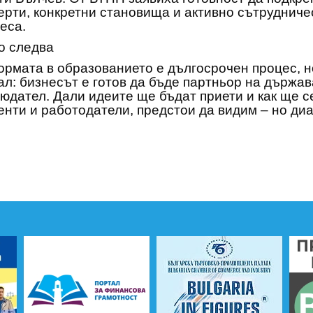
ерти, конкретни становища и активно сътрудничес
еса.
о следва
рмата в образованието е дългосрочен процес, н
ал: бизнесът е готов да бъде партньор на държав
юдател. Дали идеите ще бъдат приети и как ще с
енти и работодатели, предстои да видим – но диа