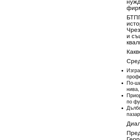
нужд
фирм
БТПП
исто
Чрез
и съ
квал
Какв
Сред
Изгра
профе
По-ши
нива,
Приор
по фу
Дълбо
пазар
Диал
Пред
Геор