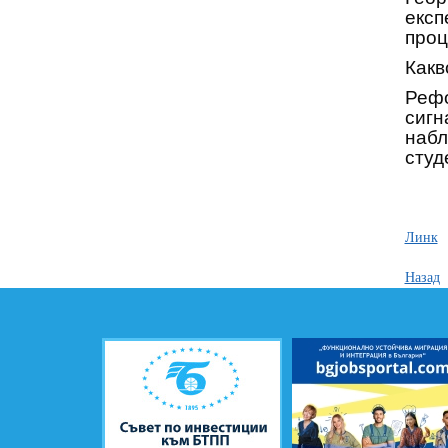
експ
проц
Какв
Рефо
сигн
набл
студ
Линк
Назад