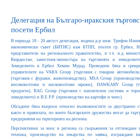
Делегация на Българо-иракския търгов
посети Ербил
В периода 18 - 20 август делегация, водена д-р инж. Трифон Илиев
икономически съвет (БИТИС) към БТПП, посети гр. Ербил, И
представители на регионалното правителство, в т.ч. и.д минис
Кюрдистан, заместник-министъра на търговията и земеделие
Земеделието в Ербил Хемин Мурад. Проведени бяха и срещи
управителите на VARA Group (търговия с товарни автомобили,
(търговия с фуражи, животновъдство), MSA Group (производств
високоволтови и нисковолтови мрежи), HAWKARY Group (т
продукти), RAG Group (търговия с напоителни системи и торов
земеделието) и B.E.P.P. (производство на картофи и чипс).
Обсъдени бяха въпроси относно възможностите за двустранно с
както и правилата, по които българските дружества могат да търг
предприятия на територията на региона.
Перспективни за внос в региона са съоръжения за отглеждане 
техника, производство на лекарства по заявка, изграждане 