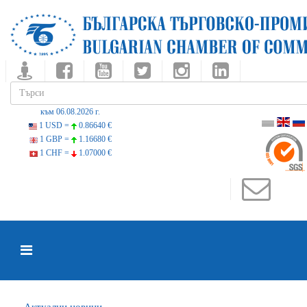
към 06.08.2026 г.
1 USD =
0.86640 €
1 GBP =
1.16680 €
1 CHF =
1.07000 €