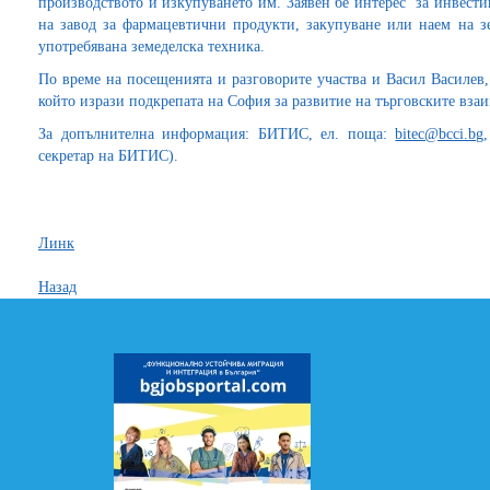
производството и изкупуването им. Заявен бе интерес за инвест
на завод за фармацевтични продукти, закупуване или наем на зе
употребявана земеделска техника.
По време на посещенията и разговорите участва и Васил Василев
който изрази подкрепата на София за развитие на търговските вз
За допълнителна информация: БИТИС, ел. поща:
bitec@bcci.bg
секретар на БИТИС).
Линк
Назад