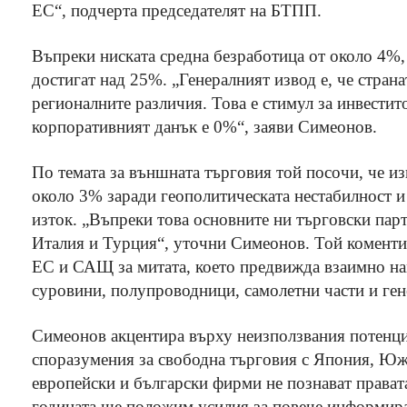
ЕС“, подчерта председателят на БТПП.
Въпреки ниската средна безработица от около 4%,
достигат над 25%. „Генералният извод е, че стран
регионалните различия. Това е стимул за инвестит
корпоративният данък е 0%“, заяви Симеонов.
По темата за външната търговия той посочи, че изн
около 3% заради геополитическата нестабилност и
изток. „Въпреки това основните ни търговски пар
Италия и Турция“, уточни Симеонов. Той комент
ЕС и САЩ за митата, което предвижда взаимно на
суровини, полупроводници, самолетни части и ген
Симеонов акцентира върху неизползвания потенци
споразумения за свободна търговия с Япония, Ю
европейски и български фирми не познават правата
годината ще положим усилия за повече информира