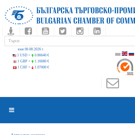
към 06.08.2026 г.
1 USD =
0.86640 €
1 GBP =
1.16680 €
1 CHF =
1.07000 €