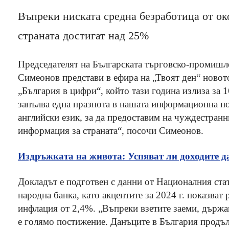
Въпреки ниската средна безработица от ок
страната достигат над 25%
Председателят на Българската търговско-промишл
Симеонов представи в ефира на „Твоят ден“ новот
„България в цифри“, който тази година излиза за 16
запълва една празнота в нашата информационна по
английски език, за да предоставим на чуждестран
информация за страната“, посочи Симеонов.
Издръжката на живота: Успяват ли доходите д
Докладът е подготвен с данни от Националния ста
народна банка, като акцентите за 2024 г. показват
инфлация от 2,4%. „Въпреки взетите заеми, държа
е голямо постижение. Данъците в България продълж