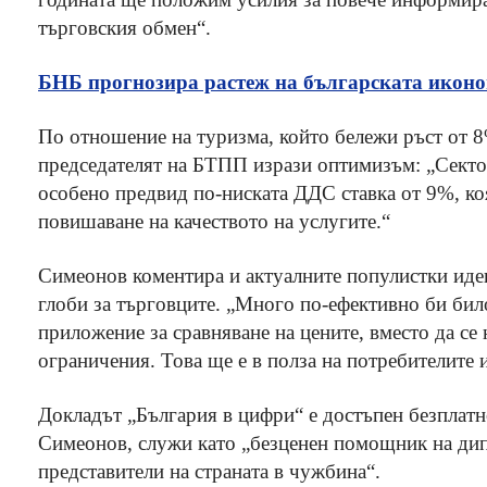
търговския обмен“.
БНБ прогнозира растеж на българската иконо
По отношение на туризма, който бележи ръст от 8
председателят на БТПП изрази оптимизъм: „Секто
особено предвид по-ниската ДДС ставка от 9%, коя
повишаване на качеството на услугите.“
Симеонов коментира и актуалните популистки идеи
глоби за търговците. „Много по-ефективно би било
приложение за сравняване на цените, вместо да се
ограничения. Това ще е в полза на потребителите 
Докладът „България в цифри“ е достъпен безплатн
Симеонов, служи като „безценен помощник на дип
представители на страната в чужбина“.