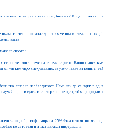
ната – има ли въпросителни пред бизнеса? И ще постигнат ли
че имаме голямо основание да очакваме положителен отговор“,
лена палата
мане на еврото:
в страните, които вече са въвели еврото. Нашият апел към
а от лев към евро спекулативно, за увеличение на цените, тъй
бективна пазарна необходимост. Няма как да се вдигне една
н случай, производителите и търговците ще трябва да продават
зключително добре информирани, 25% бяха готови, но все още
зобщо не са готови и нямат никаква информация.