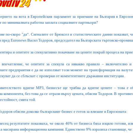
черието на вота в Европейския парламент за приемане на България в Еврозо
е по минималната работна заплата социалните партньори?
ме по-скоро "да“. Сигналите от Брюксел и статистическите данни показват, 
 пред Euronews Васил Тодоров, председател на Българската търговско-промиш
ентира и опитите за спекулативно покачване на цените покрай процеса на прие
 впечатление, че опитите за спекула са някакво правило – включително и 
ките предприятия е да не използват този момент на трансформация на валутат
скуват да се сблъскат с проверки от компетентните държавни институции.
авителството вдигне МРЗ, бизнесът ще трябва да вдигне цените – това е о
а компонента, без това да се отрази върху цената, обясни Тодоров. В противе
естойност, смята той.
одоров обясни доколко българският бизнес е готов за влизане в Еврозоната:
есец резултатите показваха, че около 46% от бизнеса бяха изцяло готови, и
а масирана информационна кампания. Единствено 9% изразиха становище, че и