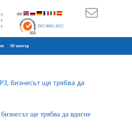
 €
 €
ISO 9001:2015
 €
ия
3D център
З, бизнесът ще трябва да
бизнесът ще трябва да вдигне