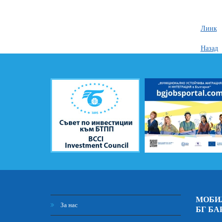
Линк
Назад
МОБИ
За нас
БГ БА