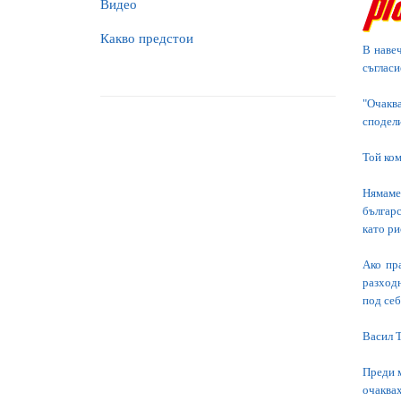
Видео
Какво предстои
В наве
съгласи
"Очаква
сподели
Той ком
Нямаме
българс
като ри
Ако пр
разходн
под себ
Васил Т
Преди м
очаквах