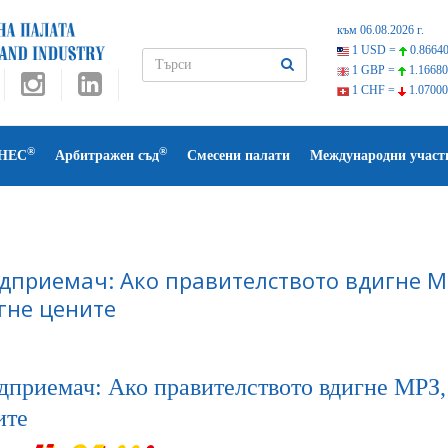
към 06.08.2026 г.
1 USD =
0.86640
1 GBP =
1.16680
1 CHF =
1.07000
®
®
НЕС
Арбитражен съд
Смесени палати
Международни участ
дприемач: Ако правителството вдигне МР
гне цените
дприемач: Ако правителството вдигне МРЗ, 
ите