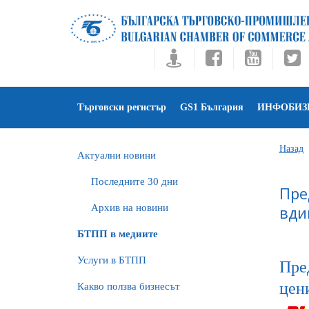
Търговски регистър
GS1 България
ИНФОБИЗ
Назад
Актуални новини
Последните 30 дни
Пре
Архив на новини
вди
БTПП в медиите
Услуги в БТПП
Пре
цен
Какво ползва бизнесът