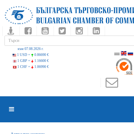
към 07.08.2026 г.
1 USD =
0.86690 €
1 GBP =
1.16600 €
1 CHF =
1.06990 €