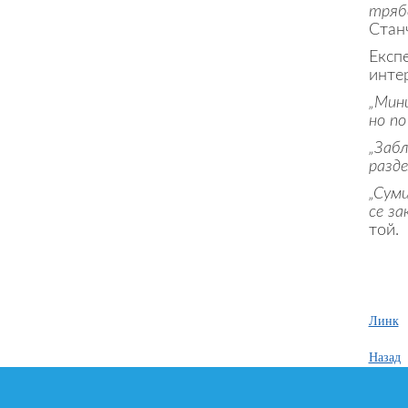
тряб
Стан
Експ
инте
„Мин
но по
„Заб
разде
„Суми
се за
той.
Линк
Назад