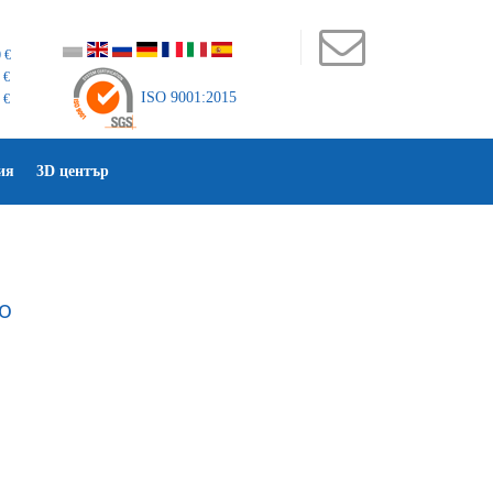
 €
 €
ISO 9001:2015
 €
ия
3D център
о