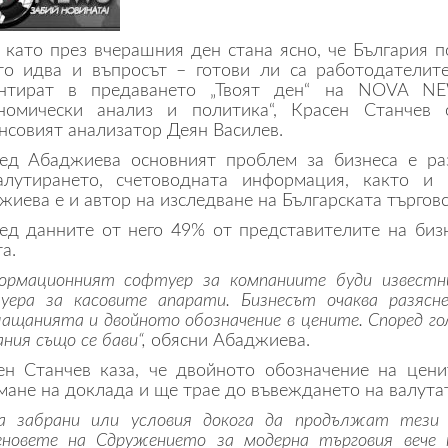
 като през вчерашния ден стана ясно, че България 
то идва и въпросът – готови ли са работодателите
нтират в предаването „Твоят ден“ на NOVA NE
номически анализ и политика“, Красен Станчев
нсовият анализатор Деян Василев.
ед Абаджиева основният проблем за бизнеса е ра
алутирането, счетоводната информация, както и
жиева е и автор на изследване на Българската търгов
ед данните от него 49% от представителите на бизн
а.
ормационният софтуер за компаниите буди известни
уера за касовите апарати. Бизнесът очаква разясн
лащанията и двойното обозначение в цените. Според г
ния също се бави“,
обясни Абаджиева.
ен Станчев каза, че двойното обозначение на цен
мане на доклада и ще трае до въвеждането на валутат
а забрани или условия докога да продължат тези 
еновете на Сдружението за модерна търговия вече 