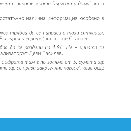
авят с парите, които държат у дома“,
каза
достатъчно налична информация, особено в
во трябва да се направи в тази ситуация,
България и еврото“,
каза още Станчев.
бва да се раздели на 1.96. Не – цената се
ализаторът Деян Василев.
ко цифрата там е по-голяма от 5, сумата ще
е ще се прави закръгляне нагоре“,
каза още