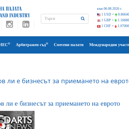
към 06.08.2026 г.
1 USD =
0.86640
1 GBP =
1.16680
1 CHF =
1.07000
®
®
НЕС
Арбитражен съд
Смесени палати
Международни участ
ов ли е бизнесът за приемането на еврот
в ли е бизнесът за приемането на еврото