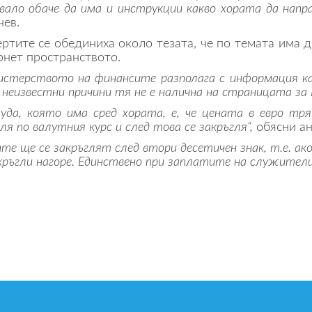
вало обаче да има и инструкции какво хората да напр
чев.
ертите се обединиха около тезата, че по темата има 
рнет пространството.
истерството на финансите разполага с информация как
 неизвестни причини тя не е налична на страницата за 
луда, която има сред хората, е, че цената в евро тря
ля по валутния курс и след това се закръгля“,
обясни ан
те ще се закръглят след втори десетичен знак, т.е. а
кръгли нагоре. Единствено при заплатите на служителит