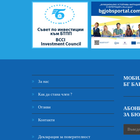
МОБИ
За нас
БГ БА
Как да стана член ?
Отзиви
АБОНИ
ЗА Б
Контакти
Декларация за поверителност