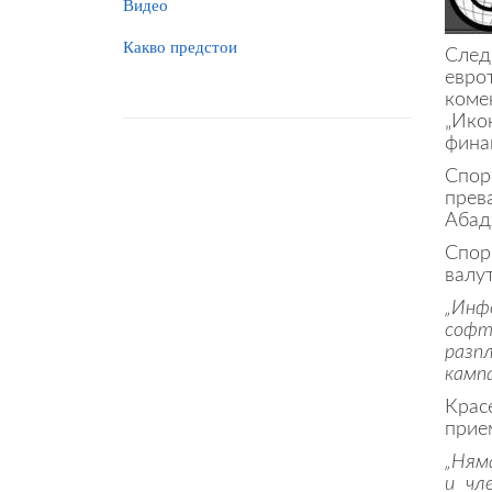
Видео
Какво предстои
След
евро
коме
„Ико
фина
Спор
прев
Абад
Спор
валут
„Инф
софт
разп
кампа
Крас
прие
„Ням
и чл