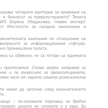
покрива четирите критерия за приемане на
 и бизнесът за превалутирането? Темата
WS Боряна Абаджиева, главен експерт
 от Института за пазарна икономика и
зяснителната кампания по отношение на
 въпросите за информационния софтуер.
ско-промишлена палата.
еса са обявили, че са готови за единната
 притеснения. Става въпрос например за
ение и по въпросите за превалутирането,
оляма част от хората самата разяснителна
ите може да започне след окончателното
а.
неща – по-големите търговци на дребно
покават цените на стоките и в евро. Би