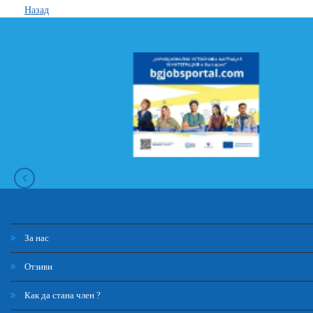
Назад
За нас
Отзиви
Как да стана член ?