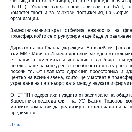
Обсъждането беше хибридно и се проведе в Българ
(БТПП). Участие взеха представители на БАН, н
компетентност и за върхови постижения, на София Т
организации.
Заместник-министърът отбеляза важността на фин
трансфер, който се структурира и ще бъде управляван
Директорът на Главна дирекция „Европейски фондове
към МИР Илияна Илиева допълни, че една от големит
е знанията, уменията и иновациите да бъдат въвед
повишаване на конкурентоспособността и пазарното п
посочи тя. От Главната дирекция представиха и ид
център на всички звена, които ще участват в трансфе
укрепване на партньорствата между науката и фирмит
От БТПП подкрепиха нуждата от засилване на общата 
Заместник-председателят на УС Васил Тодоров до
малките компании да реализират потенциала си за и
предимство.
Линк