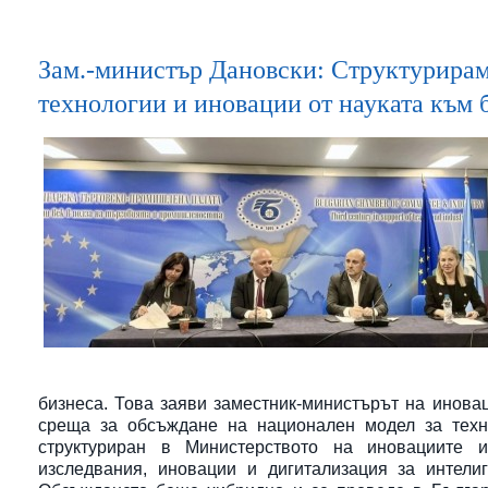
Зам.-министър Дановски: Структурирам
технологии и иновации от науката към 
бизнеса. Това заяви заместник-министърът на инова
среща за обсъждане на национален модел за техн
структуриран в Министерството на иновациите 
изследвания, иновации и дигитализация за интел