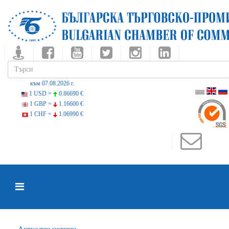
към 07.08.2026 г.
1 USD =
0.86690 €
1 GBP =
1.16600 €
1 CHF =
1.06990 €