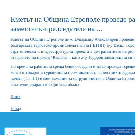
Кметът на Община Етрополе проведе ра
заместник-председателя на ...
Кметът на Община Етрополе инж. Владимир Александров проведе р
Българската търговско-промишлена палата ( БТПП) д-р Васил Тод
стратегически и инфраструктурни проекти с цел развитието на рег
отварянето на проход "Кашана" , като д-р Тодоров заяви ясната си 
По време на работната среща беше обсъдено и да се проведат сре
които отговарят в суровинната промишленост. Заместник-председа
палата ( БТПП) изяви желание за сътрудничество с Община Етроп
летателни апарати в Софийска област.
Линк
Назад