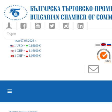
към 07.08.2026 г.
1 USD =
0.86690 €
1 GBP =
1.16600 €
1 CHF =
1.06990 €