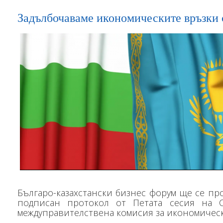
Задълбочаваме икономическите връзки 
Българо-казахстански бизнес форум ще се пр
подписан протокол от Петата сесия на См
междуправителствена комисия за икономическ