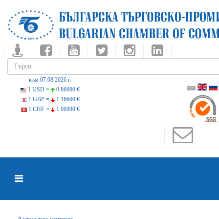
към 07.08.2026 г.
1 USD =
0.86690 €
1 GBP =
1.16600 €
1 CHF =
1.06990 €