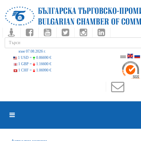
към 07.08.2026 г.
1 USD =
0.86690 €
1 GBP =
1.16600 €
1 CHF =
1.06990 €