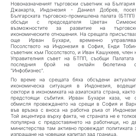
Новоназначеният търговски съветник на България
Джакарта, Индонезия - Даниел Добрев, посе
Българската търговско-промишлена палата (БТПП)
обсъди с председателя Цветан Симеон
възможностите за развитие на търговск
икономическите отношения. На срещата присъства
още Ирван Бухари, временно управляв
Посолството на Индонезия в София, Енди Тобин
съветник към Посолството, и Иван Кашукеев, член 
Управителния съвет на БТПП, съобщи Палатата
последния брой на онлайн бюлетина 
"Инфобизнес".
По време на срещата бяха обсъдени актуална
икономическа ситуация в Индонезия, водещи
сектори в икономиката на азиатската страна, както
предстоящи събития. Ирван Бухари каза, че 
обмисля провеждането на срещи в София и Вар
във връзка с вноса на работна ръка от Индонези
Той акцентира върху факта, че страната не е толко
популярна с предоставянето на работници, но д
министерства там активно провеждат политиката 
изпращане на човешки капитал зад граница.