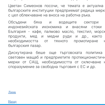
Цветан Симеонов посочи, че темата е актуална
българските институции предприемат редица мерк
с цел облекчаване на вноса на работна ръка.
Обсъдени бяха и водещите сектори
индонезийската икономика и внасяни стоки
България - кафе, палмово масло, текстил, морс
продукти, мед и медни руди и др., както
необходимостта от тяхното промотиране 
българския пазар.
Дискутирана беше още търговската политика
световен мащаб и предприетите протекционистич
мерки от САЩ, необходимостта от сключване 
споразумение за свободна търговия с ЕС и др.
Линк
Назад