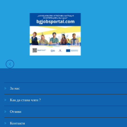
За нас
Как да стана член ?
Отзиви
Контакти