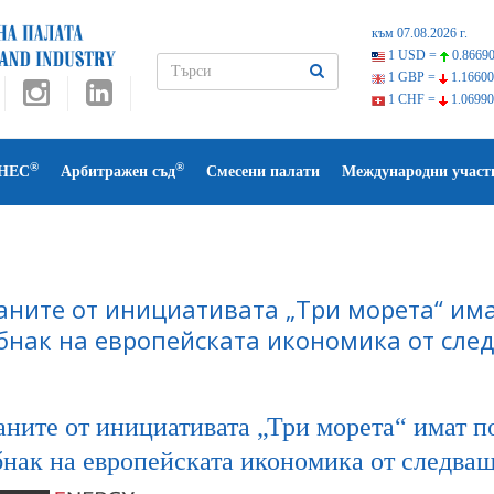
към 07.08.2026 г.
1 USD =
0.86690
1 GBP =
1.16600
1 CHF =
1.06990
®
®
НЕС
Арбитражен съд
Смесени палати
Международни участ
аните от инициативата „Три морета“ има
бнак на европейската икономика от сле
аните от инициативата „Три морета“ имат по
бнак на европейската икономика от следва