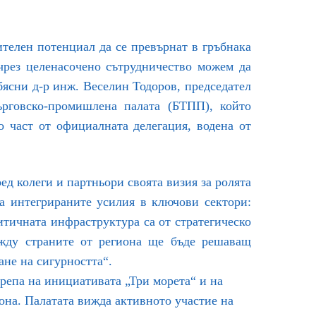
телен потенциал да се превърнат в гръбнака
чрез целенасочено сътрудничество можем да
бясни д-р инж. Веселин Тодоров, председател
ърговско-промишлена палата (БТПП), който
о част от официалната делегация, водена от
д колеги и партньори своята визия за ролята
на интегрираните усилия в ключови сектори:
итичната инфраструктура са от стратегическо
ежду страните от региона ще бъде решаващ
не на сигурността“.
репа на инициативата „Три морета“ и на
она. Палатата вижда активното участие на