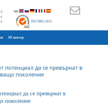
 €
 €
ISO 9001:2015
 €
ия
3D център
т потенциал да се превърнат в
дващо поколение
тенциал да се превърнат в
що поколение