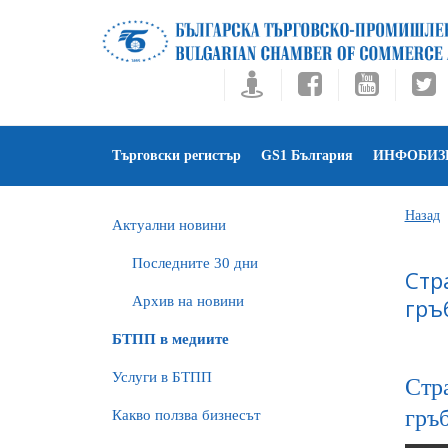
Търговски регистър
GS1 България
ИНФОБИЗ
Назад
Актуални новини
Последните 30 дни
Стр
Архив на новини
гръ
БTПП в медиите
Услуги в БТПП
Стр
гръ
Какво ползва бизнесът