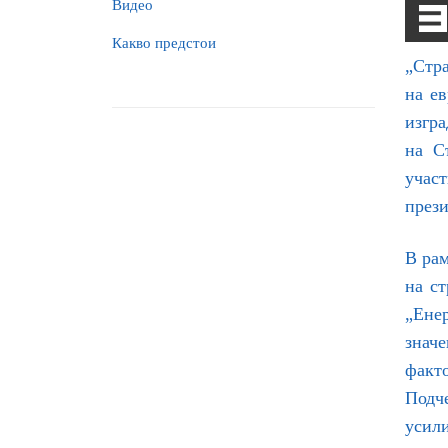
Видео
Какво предстои
„Стра
на е
изгра
на С
участ
прези
В рам
на ст
„Енер
знач
факто
Подче
усили