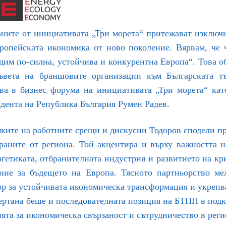
ните от инициативата „Три морета“ притежават изключи
вропейската икономика от ново поколение. Вярвам, че 
дим по-силна, устойчива и конкурентна Европа“. Това о
ъвета на браншовите организации към Българската т
ва в бизнес форума на инициативата „Три морета“ кат
дента на Република България Румен Радев.
ките на работните срещи и дискусии Тодоров сподели пре
раните от региона. Той акцентира и върху важността 
гетиката, отбранителната индустрия и развитието на кр
ение за бъдещето на Европа. Тясното партньорство м
р за устойчивата икономическа трансформация и укрепва
ртана беше и последователната позиция на БТПП в подк
ята за икономическа свързаност и сътрудничество в реги