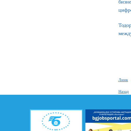
бизне
цифр
Тодор
между
Линк
Назад