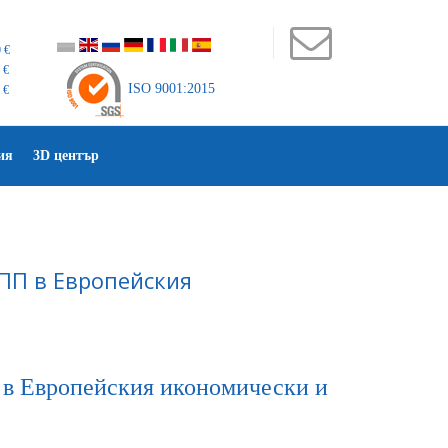
 €
 €
ISO 9001:2015
 €
ия
3D център
ПП в Европейския
 в Европейския икономически и