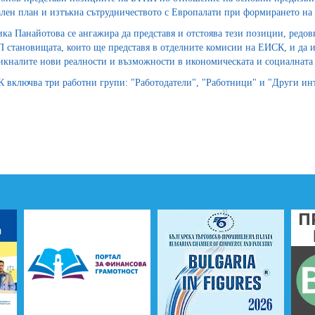
ален план и изтъкна сътрудничеството с Европалати при формирането на
ка Панайотова се ангажира да представя и отстоява тези позиции, редовн
 становищата, които ще представя в отделните комисии на ЕИСК, и да 
икналите нови реалности и възможности в икономическата и социалната
 включва три работни групи: "Работодатели", "Работници" и "Други инт