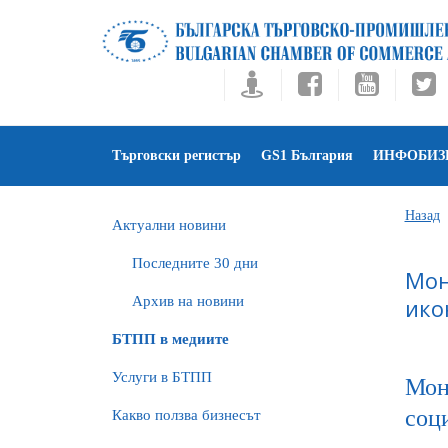
Търговски регистър
GS1 България
ИНФОБИЗ
Назад
Актуални новини
Последните 30 дни
Мон
Архив на новини
ико
БTПП в медиите
Услуги в БТПП
Мон
соц
Какво ползва бизнесът