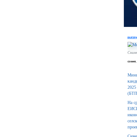
ЕКАТЕР
Сним
СОФИЯ
Мини
канд
2025
(БТП
На с
ЕИСК
икон
селс
прое
Симе