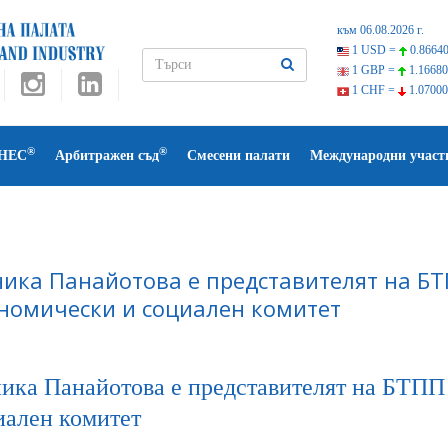
към 06.08.2026 г.
1 USD =
0.86640
1 GBP =
1.16680
1 CHF =
1.07000
®
®
НЕС
Арбитражен съд
Смесени палати
Международни участ
ика Панайотова e представителят на БТ
номически и социален комитет
ика Панайотова e представителят на БТПП
иален комитет