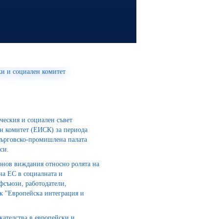
ческия и социален съвет
н комитет (ЕИСК) за периода
 търговско-промишлена палата
си.
онов виждания относно ролята на
на ЕС в социалната и
фсъюзи, работодатели,
ик "Европейска интеграция и
ателства в европейски и