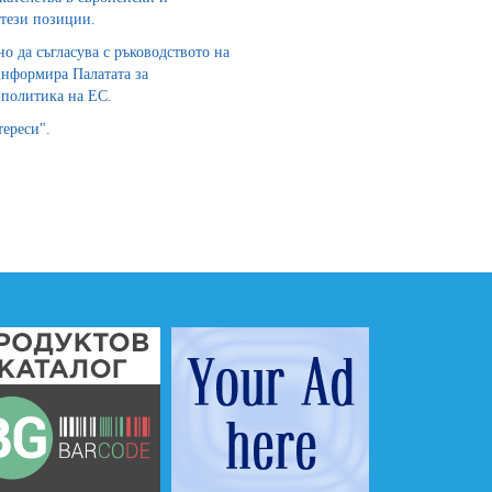
 тези позиции.
о да съгласува с ръководството на
информира Палатата за
 политика на ЕС.
ереси".