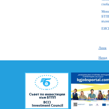
глоб
Мони
БТПП
възн
ЕИСК
Линк
Назад