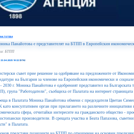
ИНА ТОТЕВА
ка: БТПП
,
23.04.2025 18:22
(БТА)
стерски съвет прие решение за одобряване на предложените от Икономи
идатури на България за членове на Европейския икономически и социале
 - 2030 г. Моника Панайотова е одобреният представител на Българската
П), група "Работодатели", съобщиха от Палатата на интернет страницата 
реща в Палатата Моника Панайотова обмени с председателя Цветан Симе
 като консултативен орган при прилагането на различните инициативи 
омическата сфера, отчитайки интересите на гражданското общество - про
костопански производители. В срещата участва и Беата Папазова, съветн
кти" в Палатата.
онов представи позициите на БТПП по отношение на основни предизвик