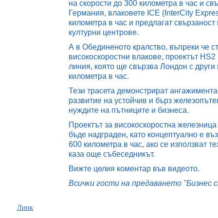
на скорости до 300 километра в час и св
Германия, влаковете ICE (InterCity Expre
километра в час и предлагат свързаност
културни центрове.
А в Обединеното кралство, въпреки че с
високоскоростни влакове, проектът HS2
линия, която ще свързва Лондон с други
километра в час.
Тези трасета демонстрират ангажимента
развитие на устойчив и бърз железопътен
нуждите на пътниците и бизнеса.
Проектът за високоскоростна железница
бъде надграден, като концептуално е въз
600 километра в час, ако се използват т
каза още събеседникът.
Вижте целия коментар във видеото.
Всички гости на предаването "Бизнес
Линк