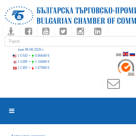
към 06.08.2026 г.
1 USD =
0.86640 €
1 GBP =
1.16680 €
1 CHF =
1.07000 €