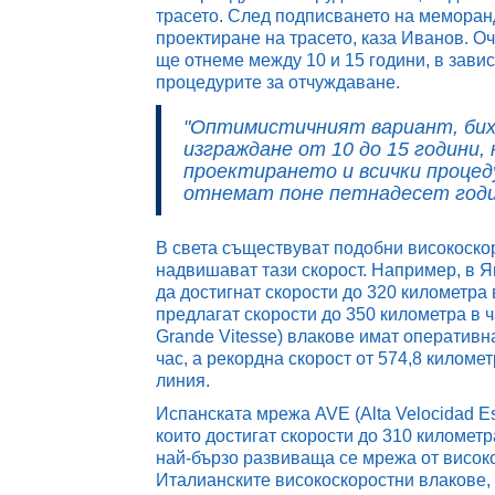
трасето. След подписването на меморан
проектиране на трасето, каза Иванов. Оч
ще отнеме между 10 и 15 години, в зави
процедурите за отчуждаване.
"Оптимистичният вариант, бих к
изграждане от 10 до 15 години,
проектирането и всички процед
отнемат поне петнадесет годи
В света съществуват подобни високоскор
надвишават тази скорост. Например, в Я
да достигнат скорости до 320 километра в
предлагат скорости до 350 километра в ч
Grande Vitesse) влакове имат оперативна
час, а рекордна скорост от 574,8 километ
линия.
Испанската мрежа AVE (Alta Velocidad E
които достигат скорости до 310 километр
най-бързо развиваща се мрежа от висок
Италианските високоскоростни влакове, 