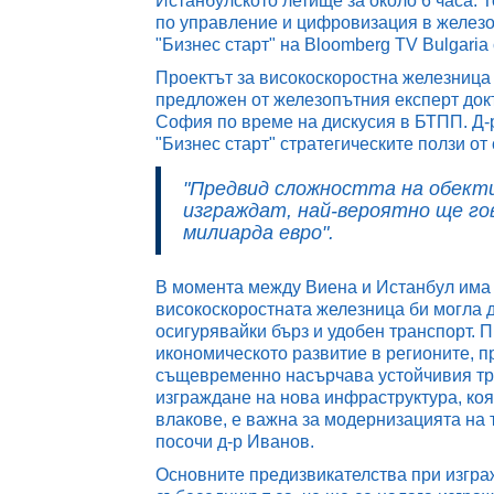
Истанбулското летище за около 6 часа. 
по управление и цифровизация в железо
"Бизнес старт" на Bloomberg TV Bulgaria
Проектът за високоскоростна железница
предложен от железопътния експерт док
София по време на дискусия в БТПП. Д-
"Бизнес старт" стратегическите ползи от
"Предвид сложността на обект
изграждат, най-вероятно ще го
милиарда евро".
В момента между Виена и Истанбул има 
високоскоростната железница би могла д
осигурявайки бърз и удобен транспорт. 
икономическото развитие в регионите, п
същевременно насърчава устойчивия тра
изграждане на нова инфраструктура, ко
влакове, е важна за модернизацията на 
посочи д-р Иванов.
Основните предизвикателства при изгра