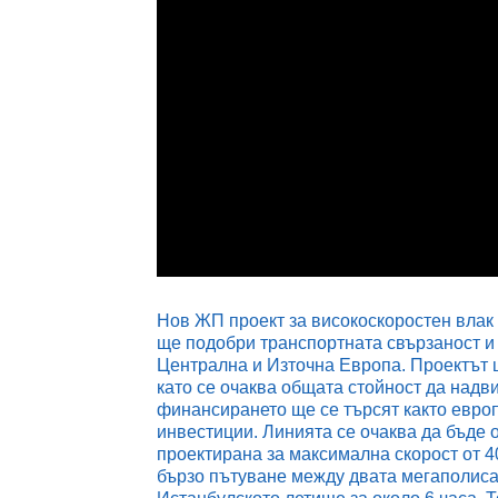
Loaded
:
17.02%
Unmute
Нов ЖП проект за високоскоростен влак
ще подобри транспортната свързаност 
Централна и Източна Европа. Проектът 
като се очаква общата стойност да надв
финансирането ще се търсят както европ
инвестиции. Линията се очаква да бъде 
проектирана за максимална скорост от 4
бързо пътуване между двата мегаполиса,