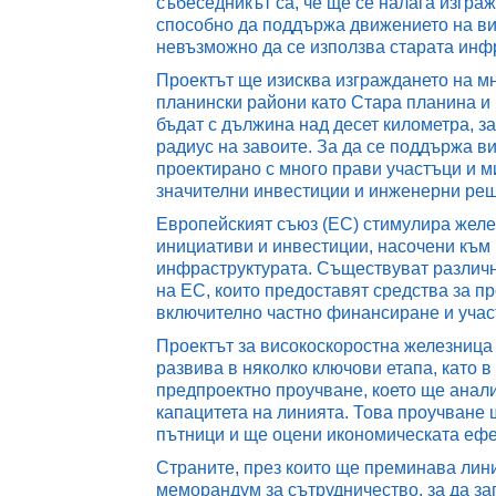
събеседникът са, че ще се налага изграж
способно да поддържа движението на ви
невъзможно да се използва старата инф
Проектът ще изисква изграждането на мн
планински райони като Стара планина и 
бъдат с дължина над десет километра, за
радиус на завоите. За да се поддържа ви
проектирано с много прави участъци и м
значителни инвестиции и инженерни ре
Европейският съюз (ЕС) стимулира желе
инициативи и инвестиции, насочени към
инфраструктурата. Съществуват различ
на ЕС, които предоставят средства за пр
включително частно финансиране и участ
Проектът за високоскоростна железница
развива в няколко ключови етапа, като 
предпроектно проучване, което ще анали
капацитета на линията. Това проучване
пътници и ще оцени икономическата ефе
Страните, през които ще преминава лин
меморандум за сътрудничество, за да за