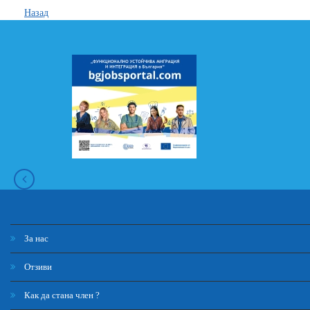
Назад
За нас
Отзиви
Как да стана член ?