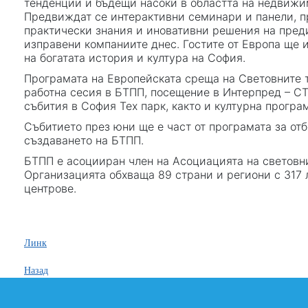
тенденции и бъдещи насоки в областта на недвижи
Предвиждат се интерактивни семинари и панели, п
практически знания и иновативни решения на преди
изправени компаниите днес. Гостите от Европа ще 
на богатата история и култура на София.
Програмата на Европейската среща на Световните 
работна сесия в БТПП, посещение в Интерпред – С
събития в София Тех парк, както и културна програ
Събитието през юни ще е част от програмата за отб
създаването на БТПП.
БТПП е асоцииран член на Асоциацията на световни
Организацията обхваща 89 страни и региони с 317
центрове.
Линк
Назад