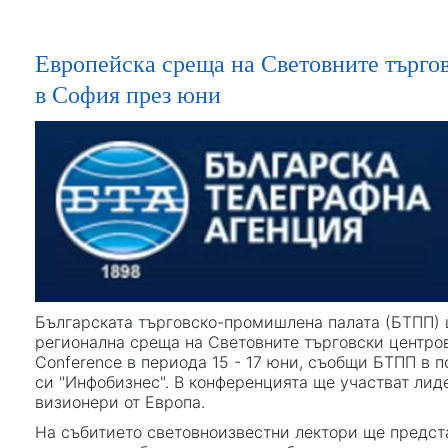
Европейска среща на Световните търгов
в София през юни
Българската търговско-промишлена палата (БТПП) 
регионална среща на Световните търговски центро
Conference в периода 15 - 17 юни, съобщи БТПП в 
си "Инфобизнес". В конференцията ще участват лид
визионери от Европа.
На събитието световноизвестни лектори ще предста