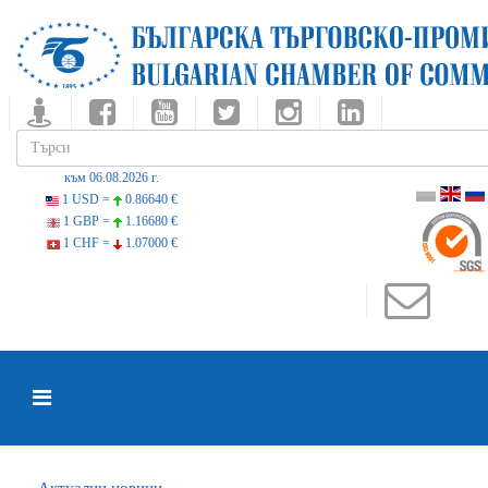
към 06.08.2026 г.
1 USD =
0.86640 €
1 GBP =
1.16680 €
1 CHF =
1.07000 €