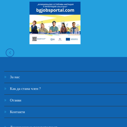
За нас
Как да стана член ?
Отзиви
Контакти