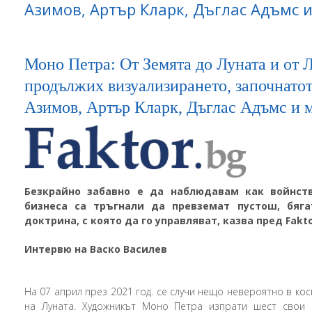
Азимов, Артър Кларк, Дъглас Адъмс 
Моно Петра: От Земята до Луната и от 
продължих визуализирането, започнато
Азимов, Артър Кларк, Дъглас Адъмс и 
Безкрайно забавно е да наблюдавам как войнс
бизнеса са тръгнали да превземат пустош, бяга
доктрина, с която да го управляват, казва пред Fakt
Интервю на Васко Василев
На 07 април през 2021 год. се случи нещо невероятно в ко
на Луната. Художникът Моно Петра изпрати шест свои 