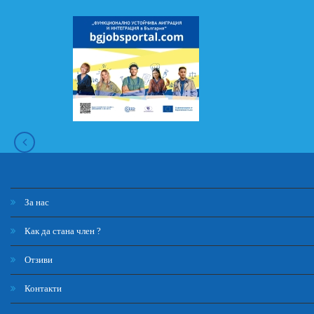
За нас
Как да стана член ?
Отзиви
Контакти