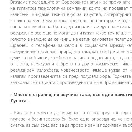
Виждаме последиците от Соросовите напъни за промяната 
на гигантски технологични компании, които ни продават 
извисени. Виждаме техния вкус за изкуство, литературн
загадка за мен. След всичко това пак ще повторя, че аз, 
направя изложба на Луната, да изпратя там духа на отмина
ресурси, но все още не могат да ни кажат какво точно ще тъ
колкото е налудно да се качиш на евтин самолетен полет до
щракнеш с телефона за селфи в социалните мрежи, ка
придвижване съсипваш природата така, както и Грета не м
целия този бълвоч, с който ни залива ежедневието, за да 
от легла, изрисувани с бронз на друго космическо тяло
реализирам изложбата, човечеството нямаше нужда от не
излагам произведенията си пред полудели хора. Годината 
завърнал се от Луната с произведенията ми в Промишлената
-
Много е странно, но звучиш така, все едно наисти
Луната…
-
Винаги е по-лесно да повярваш в нещо, пред това да с
глупаво и безинтересно би било едно оправдание, че не 
сметка, аз съм сред вас, за да провокирам и подсилвам въо