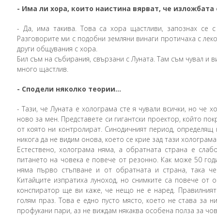
-
Има ли хора, които наистина вярват, че изложбата
-
Да, има такива. Това са хора щастливи, запознах се с
Разговорите ми с подобни земляни винаги протичаха с леко
други общувания с хора.
Бил съм на събирания, свързани с Луната. Там съм чувал и 
много щастлив.
-
Сподели няколко теории...
-
Тази, че Луната е холограма сте я чували всички, но че 
ново за мен. Представете си гигантски проектор, който по
от която ни контролират. Синодичният период, определящ 
никога да не видим онова, което се крие зад тази холограма
Естествено, холограма няма, а обратната страна е слаб
питането на човека е повече от резонно. Как може 50 год
няма първо стъпване и от обратната и страна, така че
Китайците изпратиха луноход, но снимките са повече от о
конспиратор ще ви каже, че нещо не е наред. Правилният 
голям праз. Това е едно пусто място, което не става за н
профукани пари, аз не виждам някаква особена полза за чо