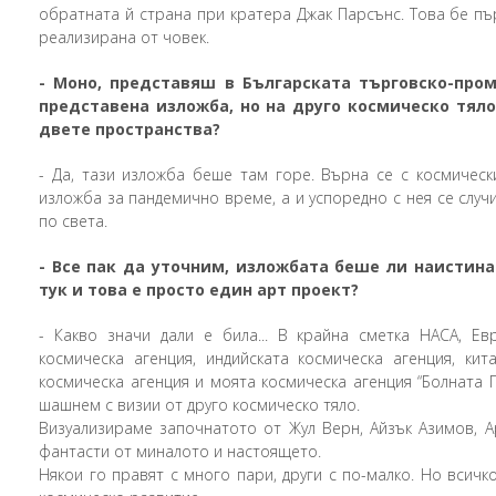
обратната й страна при кратера Джак Парсънс. Това бе пъ
реализирана от човек.
-
Моно, представяш в
Българската търговско-про
представена изложба, но на друго космическо тяло
двете пространства?
-
Да, тази изложба беше там горе. Върна се с космически
изложба за пандемично време, а и успоредно с нея се слу
по света.
-
Все пак да уточним, изложбата беше ли наистина
тук и това е просто един арт проект?
-
Какво значи дали е била... В крайна сметка НАСА, Евр
космическа агенция, индийската космическа агенция, кита
космическа агенция и моята космическа агенция “Болната 
шашнем с визии от друго космическо тяло.
Визуализираме започнатото от Жул Верн, Айзък Азимов, А
фантасти от миналото и настоящето.
Някои го правят с много пари, други с по-малко. Но всич