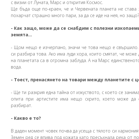
с визии от Луната, Марс и открития Космос.
Ще бъда още по-краен, че и Червената планета не става 
похарчат страшно много пари, за да се иде на нея, но защо?
-
Как защо, може да се снабдим с полезни изкопаеми
земята...
-
Щом нещо е изчерпано, значи че това нещо е свършило. 
си разбира това. Ако има луди хора, които смятат, че може 
на планетата са в огромна заблуда. А на Марс единственот
вода.
-
Тоест, пренасянето на товари между планетите с ц
- Ще ти разкрия една тайна от изкуството, с което се зан
опита при артистите има нещо скрито, което може да с
разбират.
-
Какво е то?
В даден момент човек почва да усеща с тялото си хармония
Земен ред се впива под кожата като пресъхнала река от по