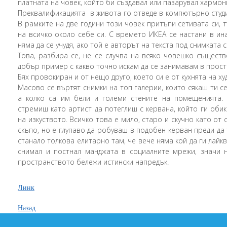
платната на човек, който би създавал или пазарувал хармон
Преквалификацията в живота го отведе в компютърно студи
В рамките на две години този човек притъпи сетивата си, 
на всичко около себе си. С времето ИКЕА се настани в и
няма да се учудя, ако той е авторът на текста под снимката с
Това, разбира се, не се случва на всяко човешко същест
добър пример с какво точно искам да се занимавам в прост
Бях провокиран и от нещо друго, което си е от кухнята на х
Масово се въртят снимки на топ галерии, които сякаш ти с
а колко са им бели и големи стените на помещенията. 
стремиш като артист да потеглиш с кервана, който ги оби
на изкуството. Всичко това е мило, старо и скучно като от
скъпо, но е глупаво да робуваш в подобен керван преди да 
станало толкова елитарно там, че вече няма кой да ги лайква
снимал и постнал манджата в социалните мрежи, значи 
пространството бележи истински напредък.
Линк
Назад