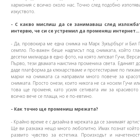
хармония с всичко около нас. Точно след подобно изпотяв
изкуството.
-
С какво мислиш да се занимаваш след изложбат
интервю, че си се устремил да променяш интернет...
-
Да, провокира ме една снимка на Марк Зукърбърг и Бил 
семпло. По-важен беше надписът под снимката, който гла
десетки милиарда в едно фото, на която липсват Гучи, Версач
Първо, тези двамата наистина промениха света. Единият д
даде платформа да клюкарстваме и протестираме по пижами
марки на снимката са направили много повече за красот
снимката. Просто онези, които никога не са носили Гучи ил
това ще променя, като усиля сетивата им за красивото
всичко вече се плаща, но е по-евтино.
-
Как точно ще промениш мрежата?
-
Крайно време е с дизайна в мрежата да се занимаят артис
Ще ви разкажа нещо много любопитно. Имах познат който
развито чувство за естетика. Произходът и начетенос