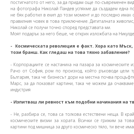
постигнатото от него, за да придам още по-съвременен ви
на фотографа Николай Пандев успяхме да създадем една по
не бях работил в екип до този момент и до последно имах 
правилния човек в това приключение. Дигиталната живопис
Николай се получи точно според представата ми.
Моят подарък за него беше, че открих изложбата на Никулде
-
Космическата революция е факт. Хора като Мъск, 
този бранш. Как гледаш на това тяхно забавление?
-
Корпорациите се настаниха на пазара за космическите из
Рачо от София, ром по произход, който ръководи цели 
България, така че бизнесът дори на местна почва процъфтя
Марс, за да показват картини, така че можем да очакваме
индустрия
-
Изпитваш ли ревност към подобни начинания на тв
-
Не, разбира се, това са толкова естествени неща. В кра
космическите визии за хората. Всички се грижим за тов
картини под мишница за друго космическо тяло, ти вече им