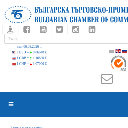
към 06.08.2026 г.
1 USD =
0.86640 €
1 GBP =
1.16680 €
1 CHF =
1.07000 €