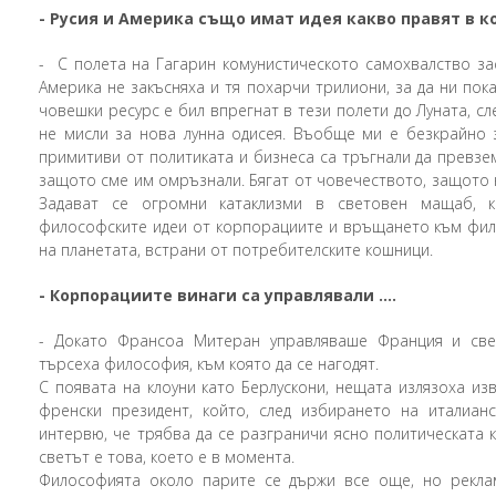
-
Русия и Америка също имат идея какво правят в ко
-
С полета на Гагарин комунистическото самохвалство за
Америка не закъсняха и тя похарчи трилиони, за да ни пок
човешки ресурс е бил впрегнат в тези полети до Луната, сл
не мисли за нова лунна одисея. Въобще ми е безкрайно
примитиви от политиката и бизнеса са тръгнали да превзем
защото сме им омръзнали. Бягат от човечеството, защото н
Задават се огромни катаклизми в световен мащаб, 
философските идеи от корпорациите и връщането към фил
на планетата, встрани от потребителските кошници.
-
Корпорациите винаги са управлявали ….
-
Докато Франсоа Митеран управляваше Франция и свет
търсеха философия, към която да се нагодят.
С появата на клоуни като Берлускони, нещата излязоха и
френски президент, който, след избирането на италианс
интервю, че трябва да се разграничи ясно политическата 
светът е това, което е в момента.
Философията около парите се държи все още, но реклам