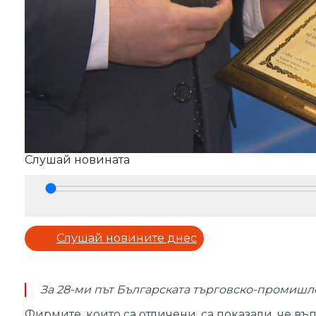
Слушай новината
Play
Слушай новините днес
За 28-ми път Българската търговско-промишле
Фирмите, които са отличени, са показали, че в