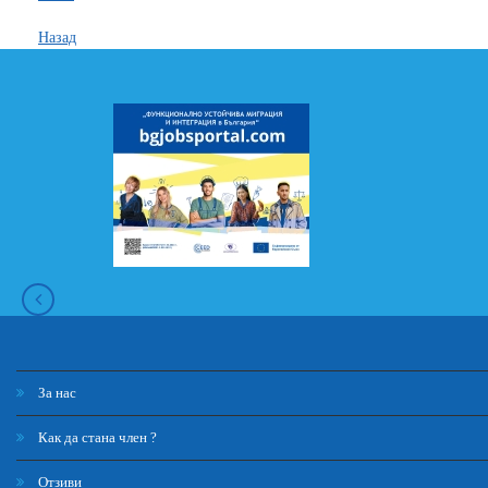
Назад
За нас
Как да стана член ?
Отзиви