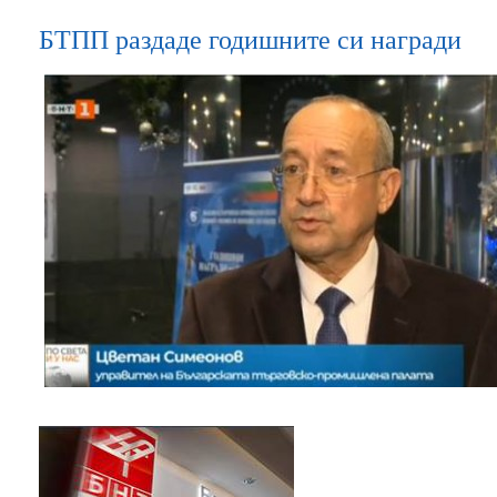
БТПП раздаде годишните си награди