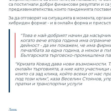
са постигнали добри финансови резултати и са 
предизвикателкства, които пандемията постави 
За да отговорят на ситуацията в момента, орга
хибриден формат - и в онлайн форма и присъств
"Това е най-добрият начин да насърчи
когато вече втора година има ограниче
дейност - да им покажем, че има фирми,
печалбата за една година, а някои в пъ
Българската търговско-промишлена па
"Кризата Ковид дава нови възможности. Т
онлайн търговията, а ние като участници 
които са зад клика, който всеки от нас п
под този клик", каза Веселин Стоянов, у
пратки и транспортни услуги
Линк