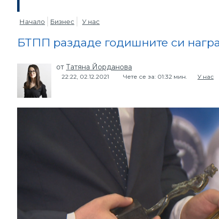
Начало
Бизнес
У нас
БТПП раздаде годишните си нагр
от
Татяна Йорданова
22:22, 02.12.2021
Чете се за: 01:32 мин.
У нас