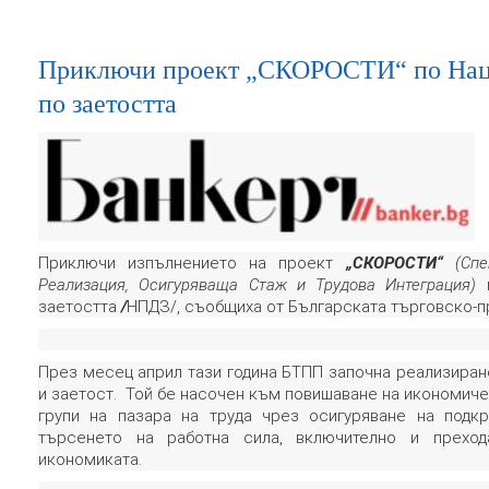
Приключи проект „СКОРОСТИ“ по Наци
по заетостта
Приключи изпълнението на проект
„СКОРОСТИ“
(Сп
Реализация, Осигуряваща Стаж и Трудова Интеграция)
п
заетостта
/
НПДЗ/, съобщиха от Българската търговско-п
През месец април тази година БТПП започна реализиран
и заетост. Той бе насочен към повишаване на икономиче
групи на пазара на труда чрез осигуряване на подк
търсенето на работна сила, включително и прехо
икономиката.