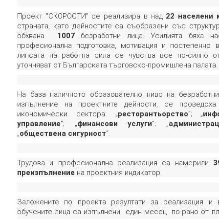
Проект "СКОРОСТИ" се реализира в над
22 населени 
страната, като дейностите са съобразени със структу
обхвана
1007
безработни лица. Усилията бяха н
професионална подготовка, мотивация и постепенно 
липсата на работна сила се чувства все по-силно о
уточняват от Българската търговско-промишлена палата.
На база наличното образователно ниво на безработни
изпълнение на проектните дейности, се проведох
икономически сектора: „
ресторантьорство
“; „
инф
управление
“; „
финансови услуги
“; „
администра
„
обществена сигурност
“.
Трудова и професионална реализация са намерили
3
преизпълнение
на проектния индикатор.
Заложените по проекта резултати за реализация и 
обучените лица са изпълнени един месец по-рано от пл